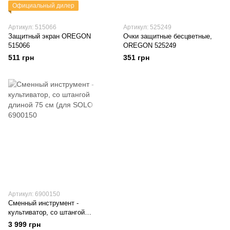
Официальный дилер
Артикул: 515066
Артикул: 525249
Защитный экран OREGON
Очки защитные бесцветные,
515066
OREGON 525249
511 грн
351 грн
Артикул: 6900150
Сменный инструмент -
культиватор, со штангой
длиной 75 см (для SOLO
3 999 грн