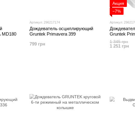
Акция
−7%
Артикул: 296217174
Артикул: 29621
й
Дождеватель осциллирующий
Дождевате
A MD180
Gruntek Primavera 399
Gruntek Pri
1 345 грн
799 грн
1 251 грн