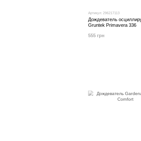
Артикул: 296217113
Дождеватель осцилли
Gruntek Primavera 336
555 грн