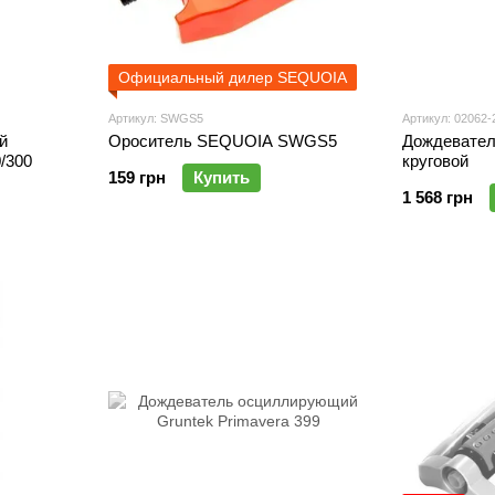
Официальный дилер SEQUOIA
Артикул: SWGS5
Артикул: 02062-
й
Ороситель SEQUOIA SWGS5
Дождевател
/300
круговой
159 грн
Купить
1 568 грн