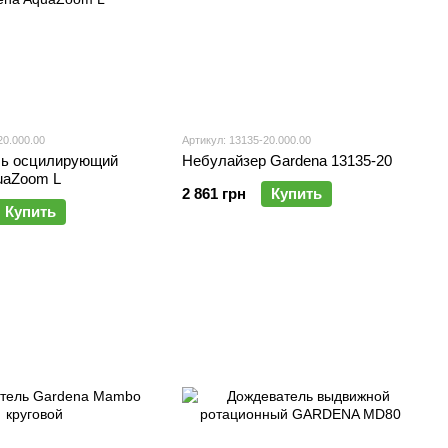
20.000.00
Артикул: 13135-20.000.00
ль осцилирующий
Небулайзер Gardena 13135-20
uaZoom L
2 861 грн
Купить
Купить