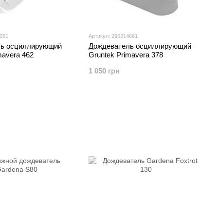
7051
Артикул: 296214661
ль осциллирующий
Дождеватель осциллирующий
mavera 462
Gruntek Primavera 378
1 050 грн