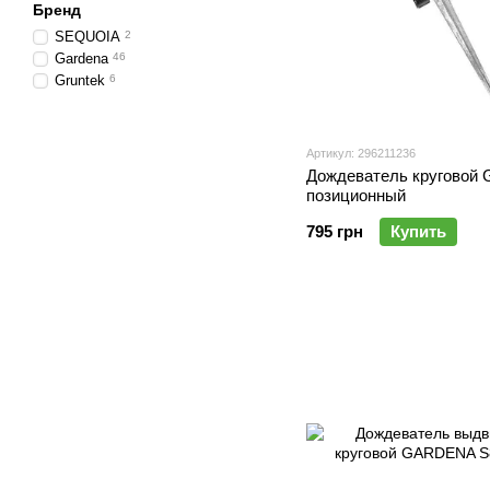
Бренд
SEQUOIA
2
Gardena
46
Gruntek
6
Артикул: 296211236
Дождеватель круговой G
позиционный
795 грн
Купить