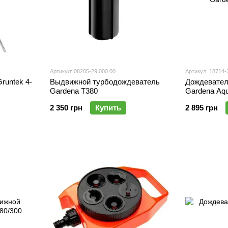
Артикул: 08205-29.000.00
Артикул: 18714-
runtek 4-
Выдвижной турбодождеватель
Дождевате
Gardena T380
Gardena Aq
2 350 грн
Купить
2 895 грн