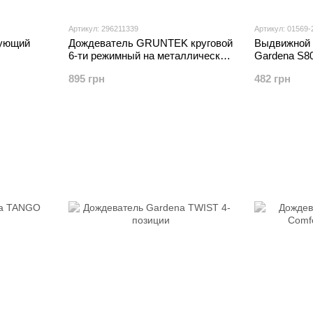
Артикул: 296211339
Артикул: 01569-
рующий
Дождеватель GRUNTEK круговой
Выдвижной 
6-ти режимный на металлическом
Gardena S8
колышке
895 грн
482 грн