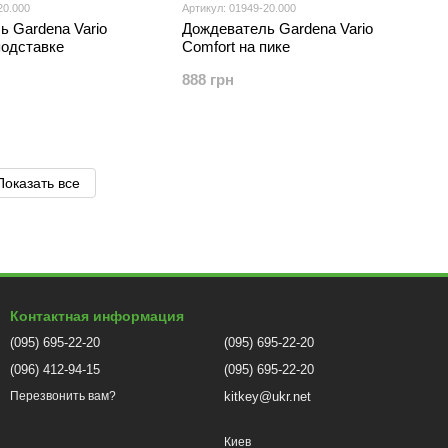
20.000
Артикул: 01949-20.000
ь Gardena Vario
Дождеватель Gardena Vario
подставке
Comfort на пике
888 грн
Показать все
Контактная информация
(095) 695-22-20
(095) 695-22-20
(096) 412-94-15
(095) 695-22-20
kitkey@ukr.net
Перезвонить вам?
Киев