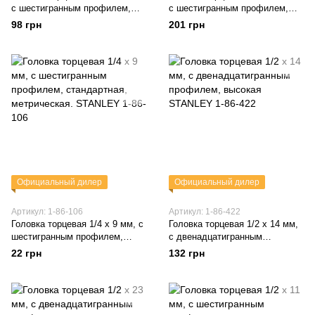
с шестигранным профилем,
с шестигранным профилем,
стандартная, метрическая.
стандартная, метрическая.
98 грн
201 грн
STANLEY 1-17-093
STANLEY 1-17-257
Официальный дилер
Официальный дилер
Артикул: 1-86-106
Артикул: 1-86-422
Головка торцевая 1/4 х 9 мм, с
Головка торцевая 1/2 х 14 мм,
шестигранным профилем,
с двенадцатигранным
стандартная, метрическая.
профилем, высокая STANLEY
22 грн
132 грн
STANLEY 1-86-106
1-86-422