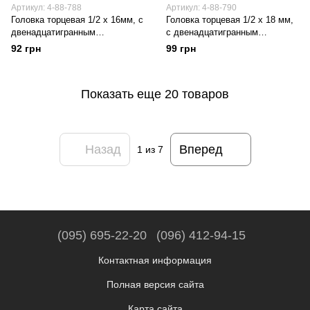
Артикул: 4-88-788
Артикул: 4-88-790
Головка торцевая 1/2 х 16мм, с
Головка торцевая 1/2 х 18 мм,
двенадцатигранным
с двенадцатигранным
профилем, метрическая, в
профилем, метрическая, в
92 грн
99 грн
блистере. STANLEY 4-88-788
блистере. STANLEY 4-88-790
Показать еще 20 товаров
Назад
Вперед
1
из 7
(095) 695-22-20
(096) 412-94-15
Контактная информация
Полная версия сайта
Карта сайта