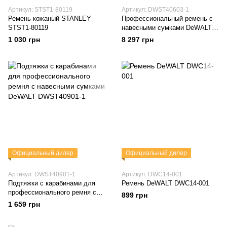
Артикул: STST1-80119
Артикул: DWST40603-1
Ремень кожаный STANLEY
Профессиональный ремень с
STST1-80119
навесными сумками DeWALT
DWST40603-1
1 030 грн
8 297 грн
Официальный дилер
Официальный дилер
Артикул: DWST40901-1
Артикул: DWC14-001
Подтяжки с карабинами для
Ремень DeWALT DWC14-001
профессионального ремня с
899 грн
навесными сумками DeWALT
1 659 грн
DWST40901-1