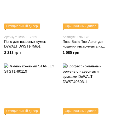
Официальный дилер
Официальный дилер
Артикул: DWST1-75651
Артикул: 1-96-178
Пояс для навесных сумок
Пояс Basic Tool Apron для
DeWALT DWST1-75651
ношения инструмента из
полиэстра STANLEY 1-96-178
2 213 грн
1 585 грн
Официальный дилер
Официальный дилер