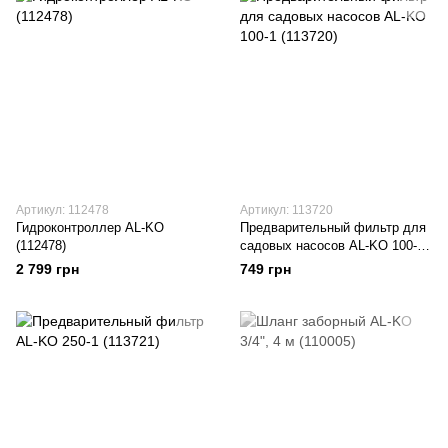
Артикул: 112478
Артикул: 113720
Гидроконтроллер AL-KO
Предварительный фильтр для
(112478)
садовых насосов AL-KO 100-1
(113720)
2 799 грн
749 грн