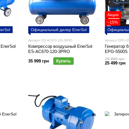
Акция
−15%
erSol
Официальный дилер EnerSol
Официальн
Артикул: ES-AC670-120-3PRO
Артикул: EPG-5
EnerSol
Компреcсор воздушный EnerSol
Генератор б
ES-AC670-120-3PRO
EPG-5500S
29 999 грн
35 999 грн
Купить
25 499 грн