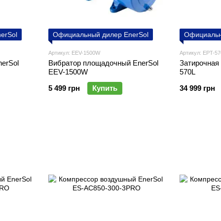
erSol
Официальный дилер EnerSol
Официальн
Артикул: EEV-1500W
Артикул: EPT-57
erSol
Вибратор площадочный EnerSol
Затирочная
EEV-1500W
570L
5 499 грн
Купить
34 999 грн