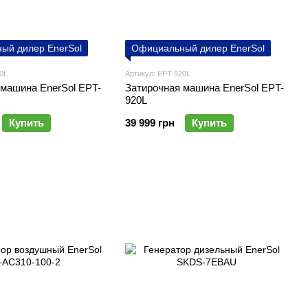
ый дилер EnerSol
Официальный дилер EnerSol
0L
Артикул: EPT-920L
 машина EnerSol EPT-
Затирочная машина EnerSol EPT-
920L
Купить
39 999 грн
Купить