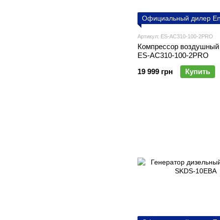
Официальный дилер En
Артикул: ES-AC310-100-2PRO
Компреcсор воздушный 
ES-AC310-100-2PRO
19 999 грн
Купить