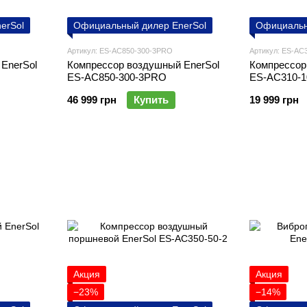
erSol
Официальный дилер EnerSol
Официальн
Артикул: ES-AC850-300-3PRO
Артикул: ES-AC
EnerSol
Компреcсор воздушный EnerSol
Компреcсор
ES-AC850-300-3PRO
ES-AC310-1
46 999 грн
Купить
19 999 грн
Акция
Акция
−23%
−14%