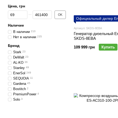
Цена, грн
От Цена, грн
До Цена, грн
OK
Официальный дилер En
Наличие
Артикул: SKDS-8EBA
В наличии
210
Генератор дизельный En
Нет в наличии
235
SKDS-8EBA
Бренд
109 999 грн
Купить
Stark
23
DeWalt
23
AL-KO
36
Stanley
49
EnerSol
249
SEQUOIA
11
Gardena
45
Bostitch
2
PremiumPower
4
Solo
3