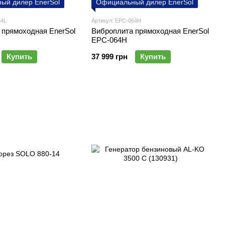
ый дилер EnerSol
Официальный дилер EnerSol
64L
Артикул: EPC-064H
 прямоходная EnerSol
Виброплита прямоходная EnerSol
EPC-064H
Купить
37 999 грн
Купить