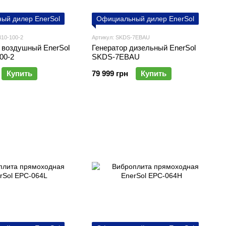
ый дилер EnerSol
Официальный дилер EnerSol
310-100-2
Артикул: SKDS-7EBAU
 воздушный EnerSol
Генератор дизельный EnerSol
00-2
SKDS-7EBAU
Купить
79 999 грн
Купить