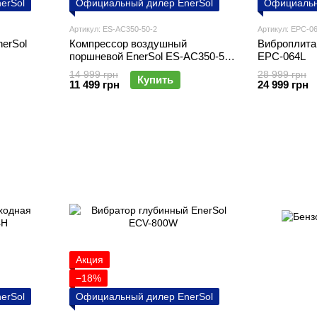
erSol
Официальный дилер EnerSol
Официальн
Артикул: ES-AC350-50-2
Артикул: EPC-0
erSol
Компрессор воздушный
Виброплита
поршневой EnerSol ES-AC350-50-
EPC-064L
2
14 999 грн
28 999 грн
Купить
11 499 грн
24 999 грн
Акция
−18%
erSol
Официальный дилер EnerSol