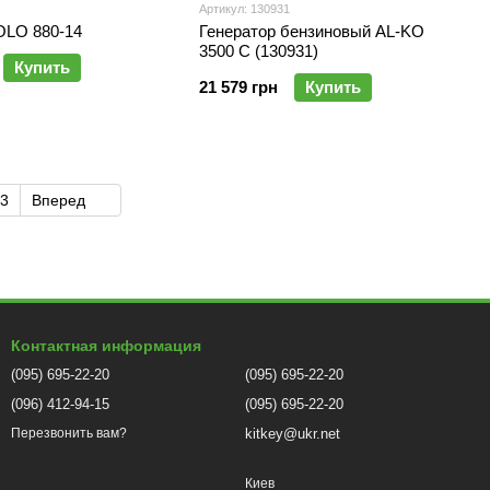
Артикул: 130931
OLO 880-14
Генератор бензиновый AL-KO
3500 C (130931)
Купить
21 579 грн
Купить
3
Вперед
Контактная информация
(095) 695-22-20
(095) 695-22-20
(096) 412-94-15
(095) 695-22-20
kitkey@ukr.net
Перезвонить вам?
Киев