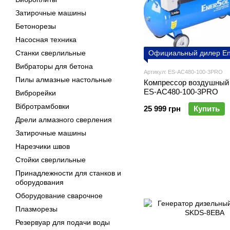
Затирочные машины
Бетонорезы
Насосная техника
Станки сверлильные
Официальный дилер En
Вибраторы для бетона
Артикул: ES-AC480-100-3PRO
Пилы алмазные настольные
Компреcсор воздушный 
ES-AC480-100-3PRO
Виброрейки
Вібротрамбовки
25 999 грн
Купить
Дрели алмазного сверления
Затирочные машины
Нарезчики швов
Стойки сверлильные
Принадлежности для станков и
оборудования
Оборудование сварочное
Плазморезы
Резервуар для подачи воды