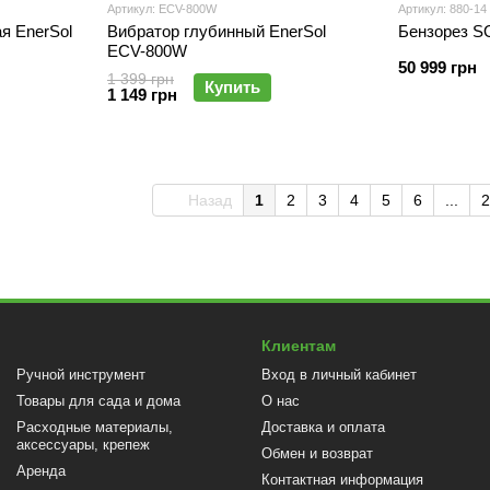
Артикул: ECV-800W
Артикул: 880-14
я EnerSol
Вибратор глубинный EnerSol
Бензорез S
ECV-800W
50 999 грн
1 399 грн
Купить
1 149 грн
Назад
1
2
3
4
5
6
...
2
Клиентам
Ручной инструмент
Вход в личный кабинет
Товары для сада и дома
О нас
Расходные материалы,
Доставка и оплата
аксессуары, крепеж
Обмен и возврат
Аренда
Контактная информация