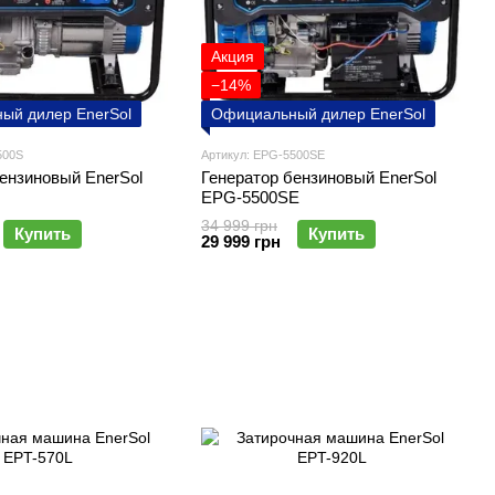
Акция
−14%
ый дилер EnerSol
Официальный дилер EnerSol
500S
Артикул: EPG-5500SE
ензиновый EnerSol
Генератор бензиновый EnerSol
EPG-5500SE
34 999 грн
Купить
Купить
29 999 грн