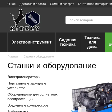
Перейти к основному контенту
О нас
Доставка и оплата
Обмен и возврат
Контактная информац
Техника
Садовая
Электроинструмент
для
техника
о
дома
Главная
Станки и оборудование
Станки и оборудование
Электрогенераторы
Портативные зарядные
устройства
Оборудование для солнечных
электростанций
Воздушные компрессоры
Виброплиты