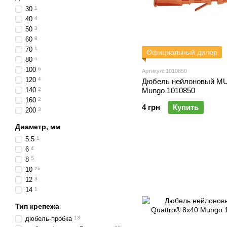
30
1
40
4
50
3
60
8
70
1
Официальный дилер
80
6
100
6
Артикул: 1010850
120
4
Дюбель нейлоновый MU
140
2
Mungo 1010850
160
2
4 грн
Купить
200
3
Диаметр, мм
5.5
1
6
4
8
5
10
26
12
3
14
1
Тип крепежа
дюбель-пробка
13