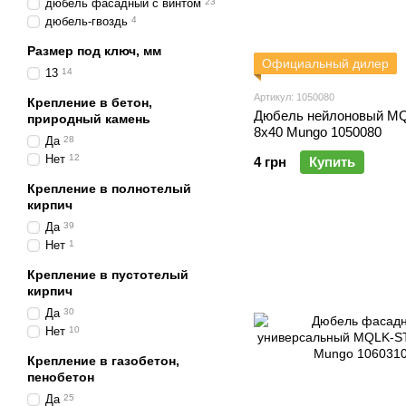
дюбель фасадный с винтом
23
дюбель-гвоздь
4
Размер под ключ, мм
Официальный дилер
13
14
Артикул: 1050080
Крепление в бетон,
Дюбель нейлоновый MQ
природный камень
8x40 Mungo 1050080
Да
28
Нет
12
4 грн
Купить
Крепление в полнотелый
кирпич
Да
39
Нет
1
Крепление в пустотелый
кирпич
Да
30
Нет
10
Крепление в газобетон,
пенобетон
Да
25