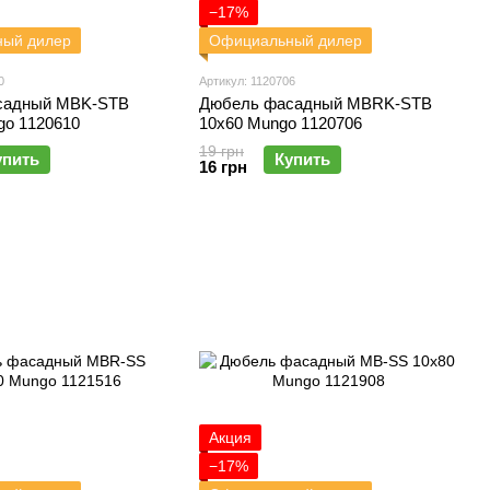
−17%
ый дилер
Официальный дилер
0
Артикул: 1120706
садный MBK-STB
Дюбель фасадный MBRK-STB
go 1120610
10х60 Mungo 1120706
19 грн
упить
Купить
16 грн
Акция
−17%