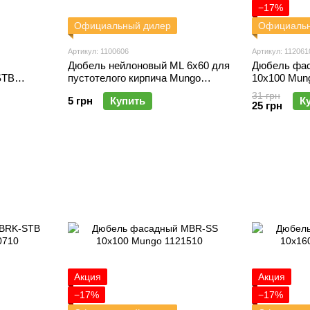
−17%
Официальный дилер
Официальн
Артикул: 1100606
Артикул: 112061
Дюбель нейлоновый ML 6x60 для
Дюбель фа
STB
пустотелого кирпича Mungo
10х100 Mun
1100606
31 грн
5 грн
Купить
К
25 грн
Акция
Акция
−17%
−17%