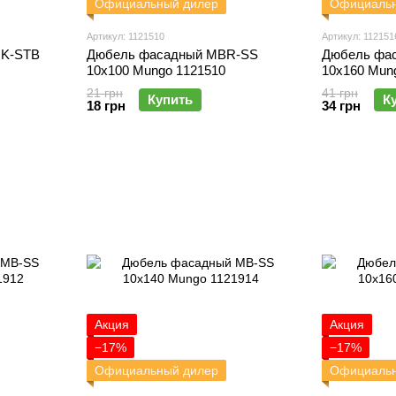
Официальный дилер
Официальн
Артикул: 1121510
Артикул: 112151
RK-STB
Дюбель фасадный MBR-SS
Дюбель фа
10х100 Mungo 1121510
10х160 Mun
21 грн
41 грн
Купить
К
18 грн
34 грн
Акция
Акция
−17%
−17%
Официальный дилер
Официальн