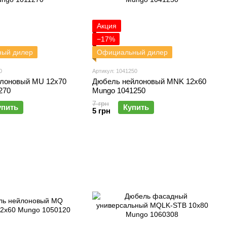
Акция
−17%
ый дилер
Официальный дилер
0
Артикул: 1041250
лоновый MU 12x70
Дюбель нейлоновый MNK 12x60
270
Mungo 1041250
7 грн
упить
Купить
5 грн