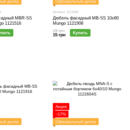
ый дилер
Официальный дилер
6
Артикул: 1121908
садный MBR-SS
Дюбель фасадный MB-SS 10х80
go 1121516
Mungo 1121908
19 грн
упить
Купить
15 грн
Акция
−17%
ый дилер
Официальный дилер