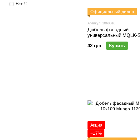
Нет
15
Официальный дилер
Артикул: 1060310
Дюбель фасадный
универсальный MQLK-
10x100 Mungo 1060310
42 грн
Купить
Акция
−17%