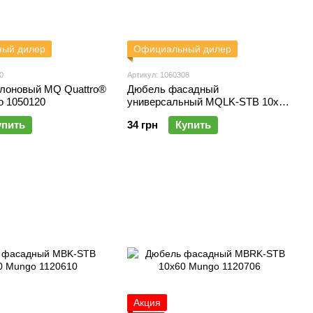
ый дилер
Официальный дилер
0
Артикул: 1060308
лоновый MQ Quattro®
Дюбель фасадный
o 1050120
универсальный MQLK-STB 10x80
Mungo 1060308
упить
34 грн
Купить
Акция