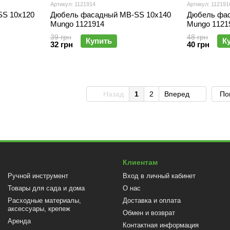
Артикул: 1121914
Артикул: 112191
S 10х120
Дюбель фасадный MB-SS 10х140
Дюбель фас
Mungo 1121914
Mungo 1121
39 грн
48 грн
Купить
К
32 грн
40 грн
Назад
1
2
Вперед
По
Клиентам
Ручной инструмент
Вход в личный кабинет
Товары для сада и дома
О нас
Расходные материалы,
Доставка и оплата
аксессуары, крепеж
Обмен и возврат
Аренда
Контактная информация