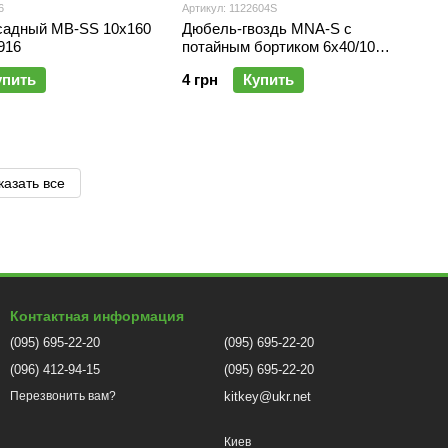
6
Артикул: 1122604S
адный MB-SS 10х160
Дюбель-гвоздь MNA-S с
916
потайным бортиком 6x40/10
Mungo 1122604S
упить
4 грн
Купить
казать все
Контактная информация
(095) 695-22-20
(095) 695-22-20
(096) 412-94-15
(095) 695-22-20
kitkey@ukr.net
Перезвонить вам?
Киев