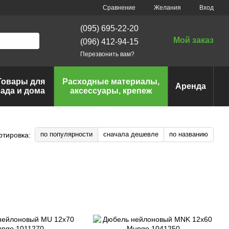
Сравнение
Желания
Вход
(095) 695-22-20
Мой заказ
(096) 412-94-15
Перезвонить вам?
Товары для
Расходные материалы,
Аренда
сада и дома
аксессуары, крепеж
по популярности
сначала дешевле
по названию
ртировка: