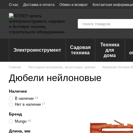
Перейти к основному контенту
О нас
Доставка и оплата
Обмен и возврат
Контактная информац
Техника
Садовая
Электроинструмент
для
техника
о
дома
Главная
Расходные материалы, аксессуары, крепеж
Анкерная техника 
Дюбели нейлоновые
Наличие
В наличии
23
Нет в наличии
17
Бренд
Mungo
40
Длина, мм