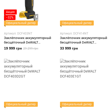
Акция
−32%
Официальный дилер
Официальный дилер
Артикул: DCF403NT
Артикул: DCF414NT
Заклёпочник аккумуляторный
Заклёпочник аккумуляторный
бесщёточный DeWALT
бесщёточный DeWALT
DCF403NT
DCF414NT
19 999 грн
33 999 грн
29 299 грн
Официальный дилер
Официальный дилер