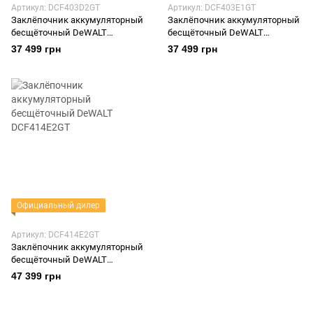
Артикул: DCF403D2GT
Артикул: DCF403E1GT
Заклёпочник аккумуляторный
Заклёпочник аккумуляторный
бесщёточный DeWALT
бесщёточный DeWALT
DCF403D2GT
DCF403E1GT
37 499 грн
37 499 грн
Официальный дилер
Артикул: DCF414E2GT
Заклёпочник аккумуляторный
бесщёточный DeWALT
DCF414E2GT
47 399 грн