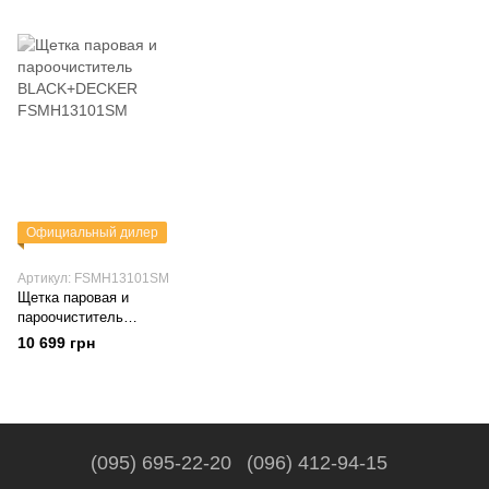
FSMH1351SM
Официальный дилер
Артикул: FSMH13101SM
Щетка паровая и
пароочиститель
BLACK+DECKER
10 699 грн
FSMH13101SM
(095) 695-22-20
(096) 412-94-15