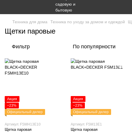
Техника для дома
Техника по уходу за домом и одеждой
Щ
Щетки паровые
Фильтр
По популярности
Акция
Акция
−23%
−23%
Официальный дилер
Официальный дилер
Артикул: FSMH13E10
Артикул: FSM13E1
Щетка паровая
Щетка паровая