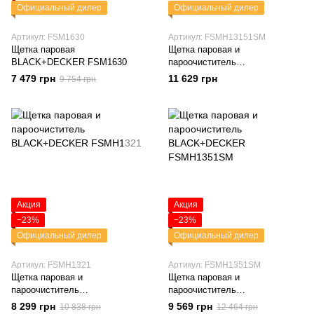
Официальный дилер
Официальный дилер
Артикул: FSM1630
Артикул: FSMH13151SM
Щетка паровая
Щетка паровая и
BLACK+DECKER FSM1630
пароочиститель
BLACK+DECKER
7 479 грн
11 629 грн
9 754 грн
FSMH13151SM
Акция
Акция
−23%
−23%
Официальный дилер
Официальный дилер
Артикул: FSMH1321
Артикул: FSMH1351SM
Щетка паровая и
Щетка паровая и
пароочиститель
пароочиститель
BLACK+DECKER FSMH1321
BLACK+DECKER
8 299 грн
9 569 грн
10 838 грн
12 464 грн