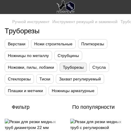
Ручной инструмент
Инструмент режущий и зажимной
Труб
Труборезы
Верстаки
Ножи строительные
Плиткорезы
Ножницы по металлу
Струбцины
Ножовки, пилы, лобзики
Труборезы
Стусла
Стеклорезы
Тиски
Захват регулируемый
Плашки и метчики
Ножницы арматурные
Фильтр
По популярности