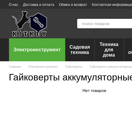
Перейти к основному контенту
О нас
Доставка и оплата
Обмен и возврат
Контактная информац
Техника
Садовая
Электроинструмент
для
техника
о
дома
Главная
Электроинструмент
Гайковерты
Гайковерты аккумуляторны
Гайковерты аккумуляторны
Нет товаров