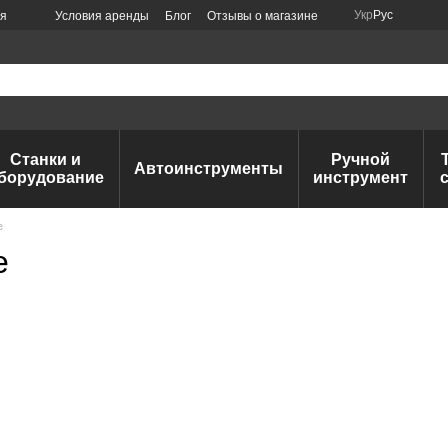
Укр
Рус
ия
Условия аренды
Блог
Отзывы о магазине
Станки и
Ручной
Автоинструменты
борудование
инструмент
е
е