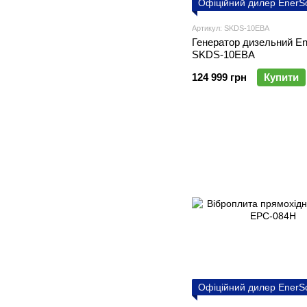
Офіційний дилер EnerS
Артикул: SKDS-10EBA
Генератор дизельний En
SKDS-10EBA
124 999 грн
Купити
Офіційний дилер EnerS