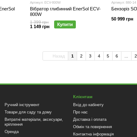
Артикул: ECV-800W
Артикул: 880-14
EnerSol
Вібратор глибинний EnerSol ECV-
Бензоріз S
800W
50 999 грн
1 399 грн
Купити
1 149 грн
Назад
1
2
3
4
5
6
...
2
Клієнтам
Ручний інструмент
Вхід до кабінету
Товари для саду та дому
Про нас
Витратні матеріали, аксесуари,
Доставка і оплата
кріплення
Обмін та повернення
Оренда
Контактна інформація