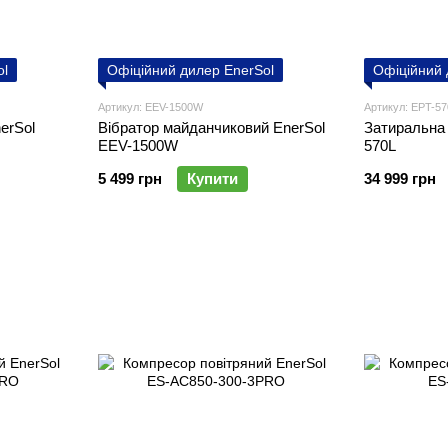
ol
Офіційний дилер EnerSol
Офіційний 
Артикул: EEV-1500W
Артикул: EPT-57
erSol
Вібратор майданчиковий EnerSol
Затиральна
EEV-1500W
570L
5 499 грн
Купити
34 999 грн