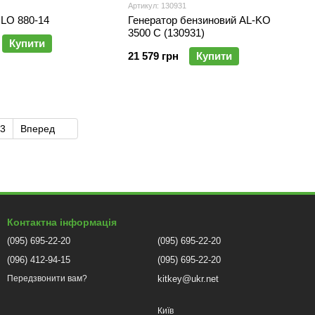
Артикул: 130931
OLO 880-14
Генератор бензиновий AL-KO
3500 C (130931)
Купити
21 579 грн
Купити
3
Вперед
Контактна інформація
(095) 695-22-20
(095) 695-22-20
(096) 412-94-15
(095) 695-22-20
kitkey@ukr.net
Передзвонити вам?
Київ