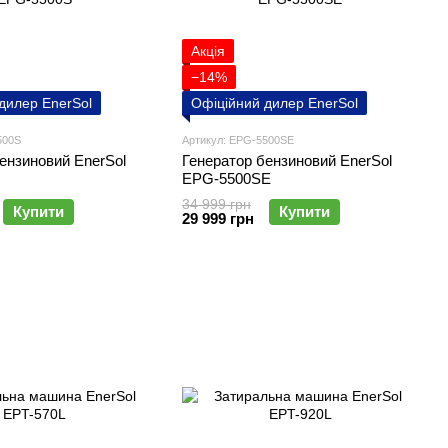
Акція
−14%
дилер EnerSol
Офіційний дилер EnerSol
500S
Артикул: EPG-5500SE
ензиновий EnerSol
Генератор бензиновий EnerSol
EPG-5500SE
34 999 грн
Купити
Купити
29 999 грн