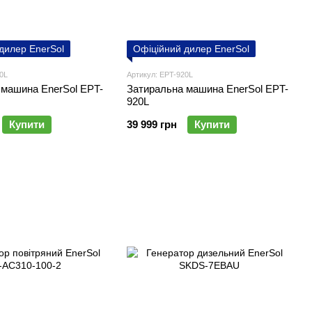
дилер EnerSol
Офіційний дилер EnerSol
0L
Артикул: EPT-920L
 машина EnerSol EPT-
Затиральна машина EnerSol EPT-
920L
Купити
39 999 грн
Купити