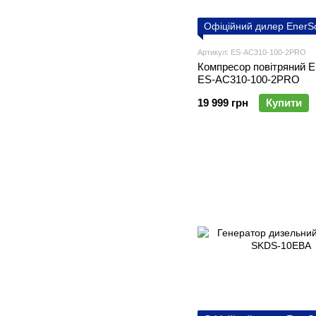
Офіційний дилер EnerS
Артикул: ES-AC310-100-2PRO
Компресор повітряний E
ES-AC310-100-2PRO
19 999 грн
Купити