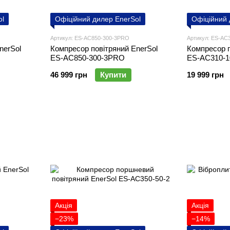
ol
Офіційний дилер EnerSol
Офіційний 
Артикул: ES-AC850-300-3PRO
Артикул: ES-AC
nerSol
Компресор повітряний EnerSol
Компресор п
ES-AC850-300-3PRO
ES-AC310-1
46 999 грн
Купити
19 999 грн
Акція
Акція
−23%
−14%