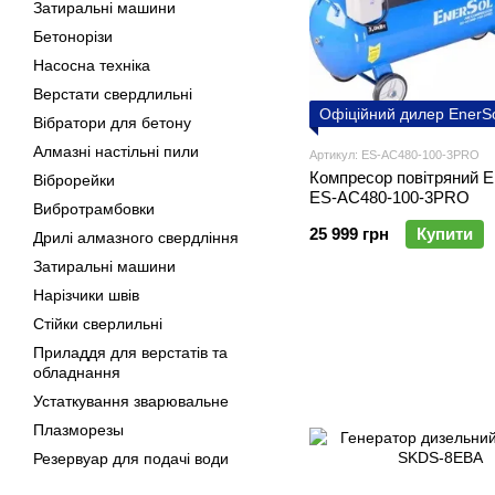
Затиральні машини
Бетонорізи
Насосна техніка
Верстати свердлильні
Офіційний дилер EnerS
Вібратори для бетону
Алмазні настільні пили
Артикул: ES-AC480-100-3PRO
Компресор повітряний E
Віброрейки
ES-AC480-100-3PRO
Вибротрамбовки
25 999 грн
Купити
Дрилі алмазного свердління
Затиральні машини
Нарізчики швів
Стійки сверлильні
Приладдя для верстатів та
обладнання
Устаткування зварювальне
Плазморезы
Резервуар для подачі води