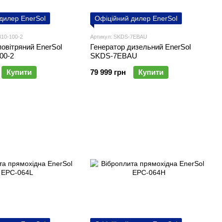
дилер EnerSol
Офіційний дилер EnerSol
310-100-2
Артикул: SKDS-7EBAU
овітряний EnerSol
Генератор дизельний EnerSol
00-2
SKDS-7EBAU
Купити
79 999 грн
Купити