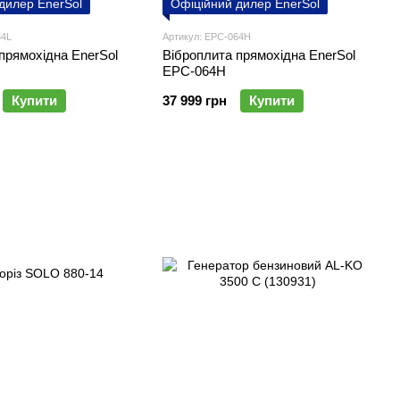
дилер EnerSol
Офіційний дилер EnerSol
64L
Артикул: EPC-064H
прямохідна EnerSol
Віброплита прямохідна EnerSol
EPC-064H
Купити
37 999 грн
Купити