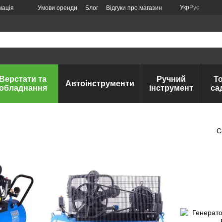
Укр
Рус
мація
Умови оренди
Блог
Відгуки про магазин
Верстати та
Ручний
Т
Автоінструменти
обладнання
інструмент
са
С