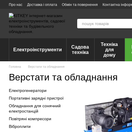
Перейти до основного контенту
Про нас
Доставка і оплата
Обмін та повернення
Контактна інфор
Техніка
Садова
Електроінструменти
для
техніка
дому
Головна
Верстати та обладнання
Верстати та обладнання
Електрогенератори
Портативні зарядні пристрої
Обладнання для сонячний
електростанцій
Повітряні компресори
Віброплити