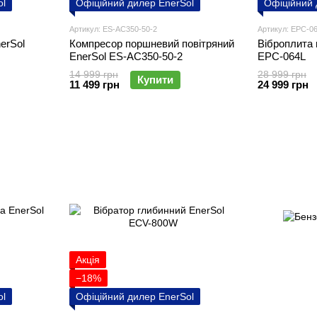
ol
Офіційний дилер EnerSol
Офіційний 
Артикул: ES-AC350-50-2
Артикул: EPC-0
erSol
Компресор поршневий повітряний
Віброплита 
EnerSol ES-AC350-50-2
EPC-064L
14 999 грн
28 999 грн
Купити
11 499 грн
24 999 грн
Акція
−18%
ol
Офіційний дилер EnerSol