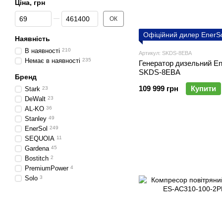
Ціна, грн
Від Ціна, грн
До Ціна, грн
ОК
Офіційний дилер EnerS
Наявність
В наявності
210
Артикул: SKDS-8EBA
Немає в наявності
235
Генератор дизельний En
SKDS-8EBA
Бренд
109 999 грн
Купити
Stark
23
DeWalt
23
AL-KO
36
Stanley
49
EnerSol
249
SEQUOIA
11
Gardena
45
Bostitch
2
PremiumPower
4
Solo
3