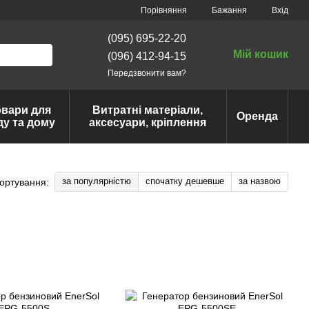
Порівняння
Бажання
Вхід
(095) 695-22-20
Мій кошик
(096) 412-94-15
Передзвонити вам?
овари для
Витратні матеріали,
Оренда
ду та дому
аксесуари, кріплення
за популярністю
спочатку дешевше
за назвою
ортування: