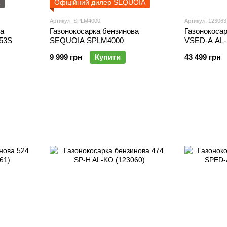
Офіційний дилер SEQUOIA
Артикул: SPLM4000
Артикул: 123063
ва
Газонокосарка бензинова
Газонокосар
53S
SEQUOIA SPLM4000
VSED-A AL-
9 999 грн
Купити
43 499 грн