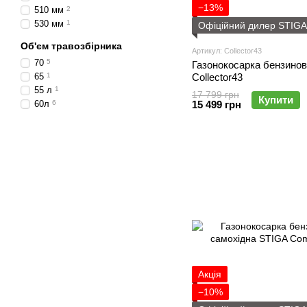
−13%
510 мм
2
530 мм
1
Офіційний дилер STIGA
Об'єм травозбірника
Артикул: Collector43
70
5
Газонокосарка бензино
65
1
Collector43
55 л
1
17 799 грн
Купити
60л
6
15 499 грн
Акція
−10%