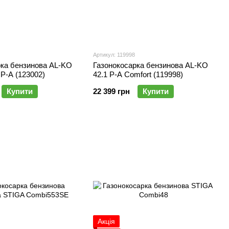
Артикул: 119998
рка бензинова AL-KO
Газонокосарка бензинова AL-KO
 P-A (123002)
42.1 P-A Comfort (119998)
Купити
22 399 грн
Купити
Акція