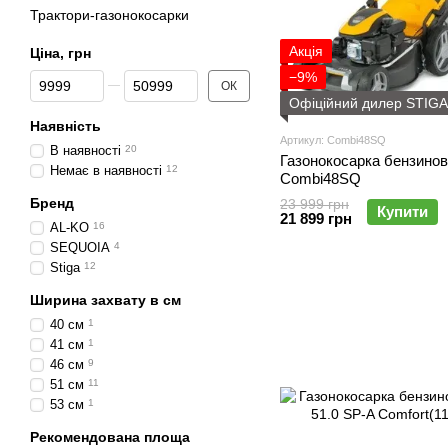
Трактори-газонокосарки
Акція
Ціна, грн
−9%
Від Ціна, грн
До Ціна, грн
ОК
Офіційний дилер STIGA
Наявність
Артикул: Combi48SQ
В наявності
20
Газонокосарка бензино
Немає в наявності
12
Combi48SQ
Бренд
23 999 грн
Купити
21 899 грн
AL-KO
16
SEQUOIA
4
Stiga
12
Ширина захвату в см
40 см
1
41 см
1
46 см
9
51 см
11
53 см
1
Рекомендована площа