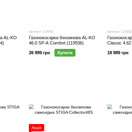
Артикул: 119936
Артикул: 123002
ва AL-KO
Газонокосарка бензинова AL-KO
Газонокоса
4)
46.0 SP-A Comfort (119936)
Classic 4.62
26 999 грн
Купити
18 989 грн
Акція