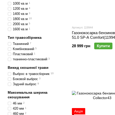
1000 кв.м
1
1200 кв.м
4
1400 кв.м
3
1800 кв.м
10
2000 кв.м
5
Артикул: 119944
1600 кв.м
1
Газонокосарка бензино
51.0 SP-A Comfort(11994
Тип травозбірника
Тканинний
7
28 999 грн
Купити
Комбінований
5
Пластиковий
1
тканинно-пластиковий
3
Викид скошеної трави
Выброс в травосборник
10
Боковой выброс
3
Задний выброс
9
Максимальна ширина
скошування
46 мм
2
420 мм
1
Акція
460 мм
2