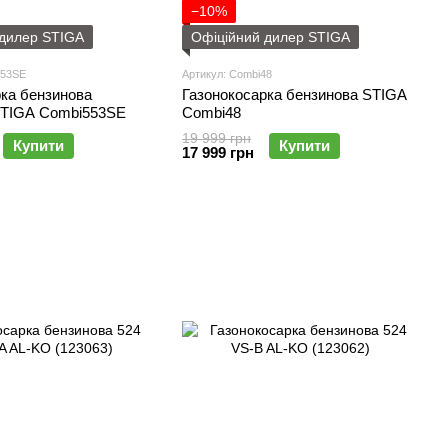
−10%
 дилер STIGA
Офіційний дилер STIGA
553SE
Артикул: Combi48
рка бензинова
Газонокосарка бензинова STIGA
STIGA Combi553SE
Combi48
19 999 грн
Купити
Купити
17 999 грн