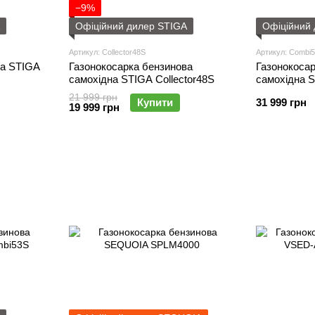
−9%
Офіційний дилер STIGA
Офіційний
Артикул: Collector48S
Артикул: Combi
ва STIGA
Газонокосарка бензинова
Газонокоса
самохідна STIGA Collector48S
самохідна 
21 999 грн
Купити
31 999 грн
19 999 грн