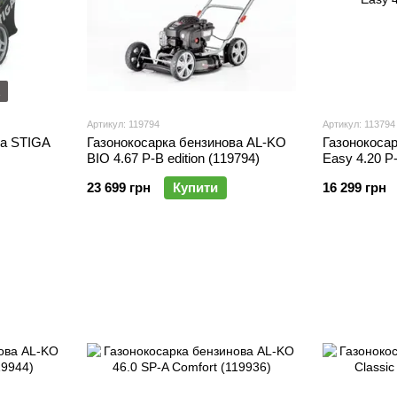
Артикул: 119794
Артикул: 113794
ва STIGA
Газонокосарка бензинова AL-KO
Газонокоса
BIO 4.67 P-B edition (119794)
Easy 4.20 P
23 699 грн
Купити
16 299 грн