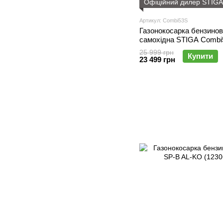
Офіційний дилер STIGA
Артикул: Combi53S
Газонокосарка бензино
самохідна STIGA Combi
25 999 грн
Купити
23 499 грн