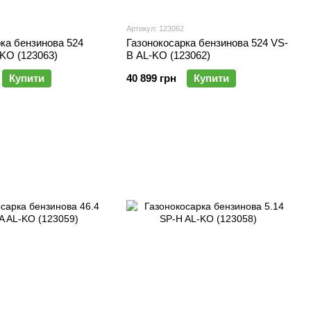
Артикул: 123062
ка бензинова 524
Газонокосарка бензинова 524 VS-
KO (123063)
B AL-KO (123062)
Купити
40 899 грн
Купити