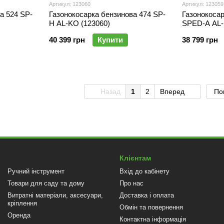
Артикул: 123060
Артикул: 123059
а 524 SP-
Газонокосарка бензинова 474 SP-
Газонокосар
H AL-KO (123060)
SPED-A AL-
40 399 грн
Купити
38 799 грн
Назад
1
2
Вперед
По
Клієнтам
Ручний інструмент
Вхід до кабінету
Товари для саду та дому
Про нас
Витратні матеріали, аксесуари,
Доставка і оплата
кріплення
Обмін та повернення
Оренда
Контактна інформація