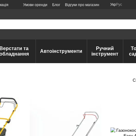
Укр
Рус
мація
Умови оренди
Блог
Відгуки про магазин
Верстати та
Ручний
Т
Автоінструменти
обладнання
інструмент
са
С