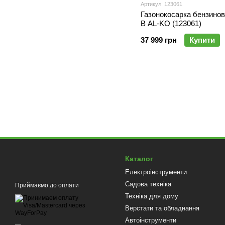
Артикул: 123061
Газонокосарка бензинов
B AL-KO (123061)
37 999 грн
Купити
Каталог
Електроінструменти
Садова техніка
Приймаємо до оплати
Техніка для дому
Верстати та обладнання
Автоінструменти