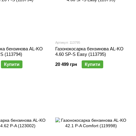
Артикул: 113795
рка бензинова AL-KO
Газонокосарка бензинова AL-KO
-S (113794)
4.60 SP-S Easy (113795)
Купити
20 499 грн
Купити