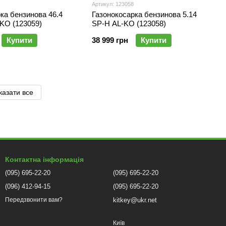
Артикул: 123058
ка бензинова 46.4
Газонокосарка бензинова 5.14
KO (123059)
SP-H AL-KO (123058)
Купити
38 999 грн
Купити
казати все
Контактна інформація
(095) 695-22-20
(095) 695-22-20
(096) 412-94-15
(095) 695-22-20
kitkey@ukr.net
Передзвонити вам?
Київ