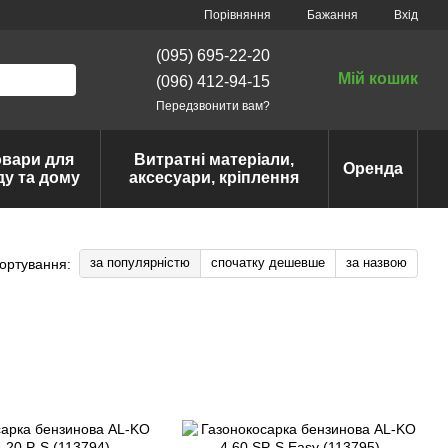
Порівняння
Бажання
Вхід
(095) 695-22-20
Мій кошик
(096) 412-94-15
Передзвонити вам?
овари для
Витратні матеріали,
Оренда
ду та дому
аксесуари, кріплення
за популярністю
спочатку дешевше
за назвою
ортування: