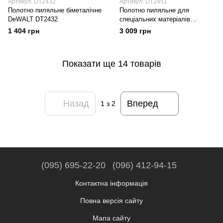
Артикул: DT2432
Артикул: DT2451
Полотно пиляльне біметалічне
Полотно пиляльне для
DeWALT DT2432
спеціальних матеріалів
DeWALT DT2451
1 404 грн
3 009 грн
Показати ще 14 товарів
Назад
Вперед
1
з 2
(095) 695-22-20
(096) 412-94-15
Контактна інформація
Повна версія сайту
Мапа сайту