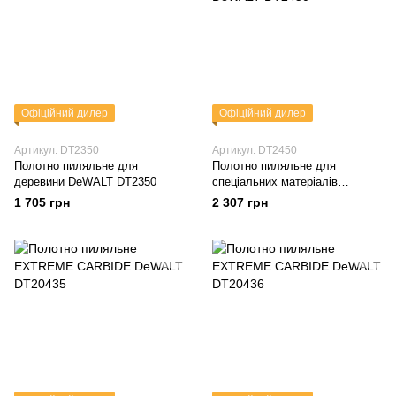
Офіційний дилер
Офіційний дилер
Артикул: DT2350
Артикул: DT2450
Полотно пиляльне для
Полотно пиляльне для
деревини DeWALT DT2350
спеціальних матеріалів
DeWALT DT2450
1 705 грн
2 307 грн