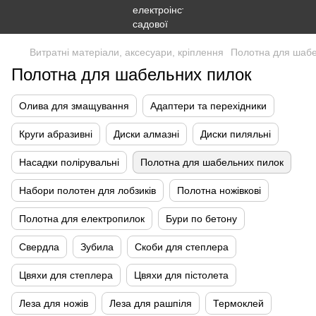
Витратні матеріали, аксесуари, кріплення
Полотна для шабе
Полотна для шабельних пилок
Олива для змащування
Адаптери та перехідники
Круги абразивні
Диски алмазні
Диски пиляльні
Насадки полірувальні
Полотна для шабельних пилок
Набори полотен для лобзиків
Полотна ножівкові
Полотна для електропилок
Бури по бетону
Свердла
Зубила
Скоби для степлера
Цвяхи для степлера
Цвяхи для пістолета
Леза для ножів
Леза для рашпіля
Термоклей