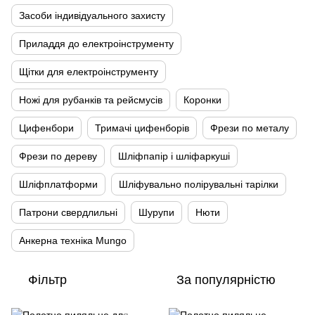
Засоби індивідуального захисту
Приладдя до електроінструменту
Щітки для електроінструменту
Ножі для рубанків та рейсмусів
Коронки
Цифенбори
Тримачі цифенборів
Фрези по металу
Фрези по дереву
Шліфпапір і шліфаркуші
Шліфплатформи
Шліфувально полірувальні тарілки
Патрони свердлильні
Шурупи
Нюти
Анкерна техніка Mungo
Фільтр
За популярністю