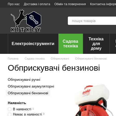
Перейти до основного контенту
Про нас
Доставка і оплата
Обмін та повернення
Контактна інфор
Техніка
Садова
Електроінструменти
для
техніка
дому
Головна
Садова техніка
Обприскувачі
Обприскувачі бензинові
Обприскувачі бензинові
Обприскувачі ручні
Обприскувачі акумуляторні
Обприскувачі бензинові
Наявність
В наявності
1
Немає в наявності
3