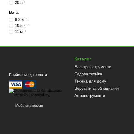
20 л
1
Вага
8.3 кг
1
10.5 кг
1
11 кг
1
Каталог
Електроінструменти
Садова техніка
Приймаємо до оплати
Техніка для дому
Верстати та обладнання
Автоінструменти
Мобільна версія