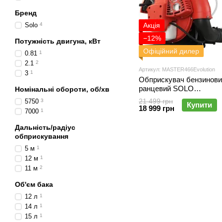
Бренд
Solo
4
Акція
−12%
Потужність двигуна, кВт
Офіційний дилер
0.81
1
2.1
2
Артикул: MASTER466Evolution
3
1
Обприскувач бензинови
ранцевий SOLO
Номінальні обороти, об/хв
MASTER466Evolution
21 499 грн
5750
3
Купити
18 999 грн
7000
1
Дальність/радіус
обприскування
5 м
1
12 м
1
11 м
2
Об'єм бака
12 л
1
14 л
1
15 л
1