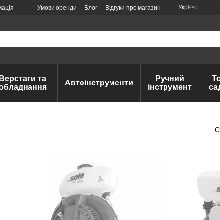
Укр
Рус
мація
Умови оренди
Блог
Відгуки про магазин
Верстати та
Ручний
Т
Автоінструменти
обладнання
інструмент
са
С