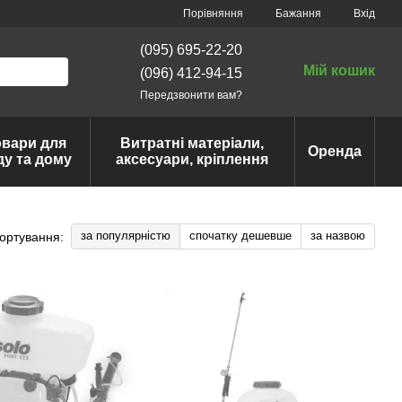
Порівняння
Бажання
Вхід
(095) 695-22-20
Мій кошик
(096) 412-94-15
Передзвонити вам?
овари для
Витратні матеріали,
Оренда
ду та дому
аксесуари, кріплення
за популярністю
спочатку дешевше
за назвою
ортування: