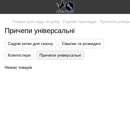
Товари для саду та дому
Садове приладдя
Причепи універ
Причепи універсальні
Садові катки для газону
Сівалки та розкидачі
Компостери
Причепи універсальні
Немає товарів