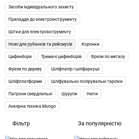
Засоби індивідуального захисту
Приладдя до електроінструменту
Щітки для електроінструменту
Ножі для рубанків та рейсмусів
Коронки
Цифенбори
Тримачі цифенборів
Фрези по металу
Фрези по дереву
Шліфпапір і шліфаркуші
Шліфплатформи
Шліфувально полірувальні тарілки
Патрони свердлильні
Шурупи
Нюти
Анкерна техніка Mungo
Фільтр
За популярністю