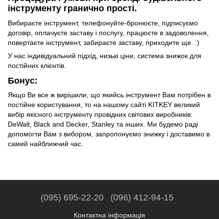
інструменту гранично прості.
Вибираєте інструмент, телефонуйте-бронюєте, підписуємо
договір, оплачуєте заставу і послугу, працюєте в задоволення,
повертаєте інструмент, забираєте заставу, приходите ще. :)
У нас індивідуальний підхід, низькі ціни, система знижок для
постійних клієнтів.
Бонус:
Якщо Ви все ж вирішили, що якийсь інструмент Вам потрібен в
постійне користування, то на нашому сайті KITKEY великий
вибір якісного інструменту провідних світових виробників:
DeWalt, Black and Decker, Stanley та інших. Ми будемо раді
допомогти Вам з вибором, запропонуємо знижку і доставимо в
самий найближчий час.
(095) 695-22-20
(096) 412-94-15
Контактна інформація