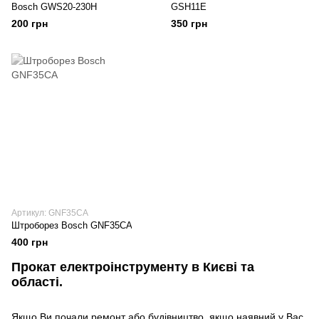
Bosch GWS20-230H
GSH11E
200 грн
350 грн
Артикул: GNF35CA
Штроборез Bosch GNF35CA
400 грн
Прокат електроінструменту в Києві та
області.
Якщо Ви почали ремонт або будівництво, якщо наявний у Вас