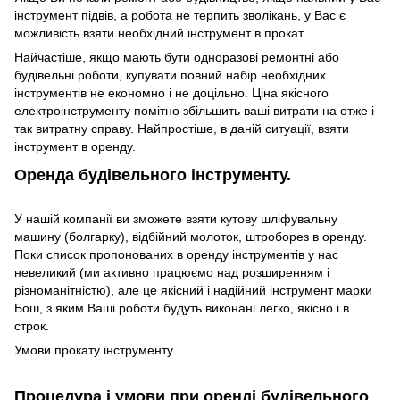
інструмент підвів, а робота не терпить зволікань, у Вас є
можливість взяти необхідний інструмент в прокат.
Найчастіше, якщо мають бути одноразові ремонтні або
будівельні роботи, купувати повний набір необхідних
інструментів не економно і не доцільно. Ціна якісного
електроінструменту помітно збільшить ваші витрати на отже і
так витратну справу. Найпростіше, в даній ситуації, взяти
інструмент в оренду.
Оренда будівельного інструменту.
У нашій компанії ви зможете взяти кутову шліфувальну
машину (болгарку), відбійний молоток, штроборез в оренду.
Поки список пропонованих в оренду інструментів у нас
невеликий (ми активно працюємо над розширенням і
різноманітністю), але це якісний і надійний інструмент марки
Бош, з яким Ваші роботи будуть виконані легко, якісно і в
строк.
Умови прокату інструменту.
Процедура і умови при оренді будівельного