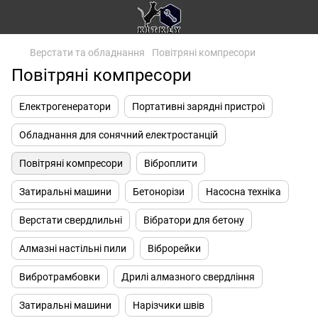
Верстати та обладнання
Повітряні компресори
Повітряні компресори
Електрогенератори
Портативні зарядні пристрої
Обладнання для сонячний електростанцій
Повітряні компресори
Віброплити
Затиральні машини
Бетонорізи
Насосна техніка
Верстати свердлильні
Вібратори для бетону
Алмазні настільні пили
Віброрейки
Вибротрамбовки
Дрилі алмазного свердління
Затиральні машини
Нарізчики швів