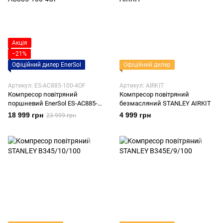
Акція
−21%
Офіційний дилер EnerSol
Офіційний дилер
Артикул: ES-AC885-100-4OF
Артикул: AIRKIT
Компресор повітряний
Компресор повітряний
поршневий EnerSol ES-AC885-
безмасляний STANLEY AIRKIT
100-4OF
18 999 грн
4 999 грн
23 999 грн