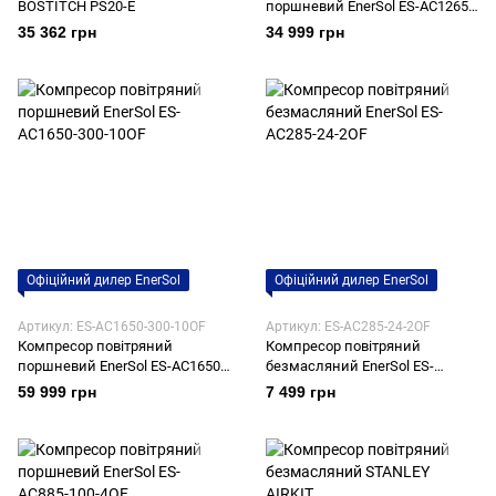
BOSTITCH PS20-E
поршневий EnerSol ES-AC1265-
150-6OF
35 362 грн
34 999 грн
Офіційний дилер EnerSol
Офіційний дилер EnerSol
Артикул: ES-AC1650-300-10OF
Артикул: ES-AC285-24-2OF
Компресор повітряний
Компресор повітряний
поршневий EnerSol ES-AC1650-
безмасляний EnerSol ES-
300-10OF
AC285-24-2OF
59 999 грн
7 499 грн