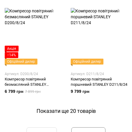
Акція
−14%
Офіційний дилер
Офіційний дилер
Артикул: D200/8/24
Артикул: D211/8/24
Компресор повітряний
Компресор повітряний
безмасляний STANLEY
поршневий STANLEY D211/8/24
D200/8/24
6 799 грн
9 799 грн
7 899 грн
Показати ще 20 товарів