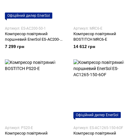
Офіційний дилер EnerSol
Артикул: ES-AC200-50-1
Артикул: MRC6-E
Компресор повітряний
Компресор повітряний
поршневий EnerSol ES-AC200-
BOSTITCH MRC6-E
50-1
7 299 грн
14 612 грн
Офіційний дилер EnerSol
Артикул: PS20-E
Артикул: ES-AC1265-150-6OF
Компресор повітряний
Компресор повітряний