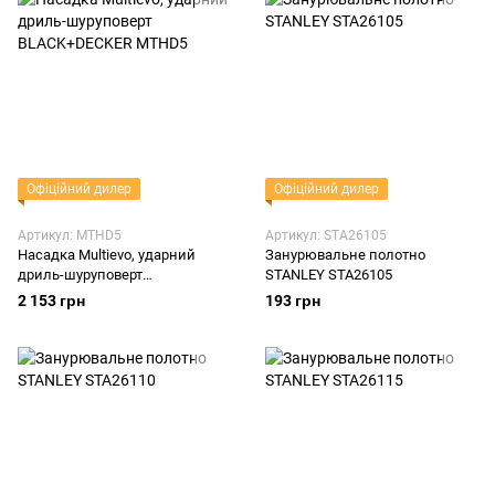
Офіційний дилер
Офіційний дилер
Артикул: MTHD5
Артикул: STA26105
Насадка Multievo, ударний
Занурювальне полотно
дриль-шуруповерт
STANLEY STA26105
BLACK+DECKER MTHD5
2 153 грн
193 грн