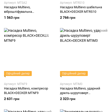
Артикул: MTSA2
Артикул: MTRS10
Насадка Multievo,
Насадка Multievo шабельна
віброшліфувальна
BLACK+DECKER MTRS10
BLACK+DECKER MTSA2
1 563 грн
2 766 грн
Офіційний дилер
Офіційний дилер
Артикул: MTNF9
Артикул: MTIM3
Насадка Multievo, компресор
Насадка Multievo, ударний
BLACK+DECKER MTNF9
дриль-шуруповерт
BLACK+DECKER MTIM3
2 631 грн
2 323 грн