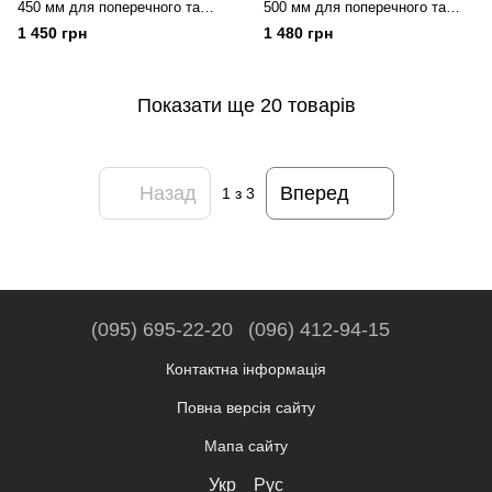
450 мм для поперечного та
500 мм для поперечного та
поздовжнього різання за
поздовжнього різання за
1 450 грн
1 480 грн
деревиною STANLEY 2-15-283
деревиною STANLEY 2-15-288
Показати ще 20 товарів
Назад
Вперед
1
з 3
(095) 695-22-20
(096) 412-94-15
Контактна інформація
Повна версія сайту
Мапа сайту
Укр
Рус