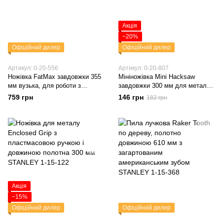
Акція
−20%
Офіційний дилер
Офіційний дилер
Артикул: 0-20-556
Артикул: 0-20-807
Ножівка FatMax завдовжки 355
Мініножівка Mini Hacksaw
мм вузька, для роботи з
завдовжки 300 мм для металу,
гіпсокартоном STANLEY 0-20-
пластмасовий корпус
759 грн
146 грн
182 грн
556
STANLEY 0-20-807
Акція
−15%
Офіційний дилер
Офіційний дилер