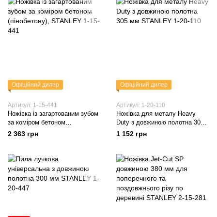
Офіційний дилер
Офіційний дилер
Артикул: 1-15-441
Артикул: 1-20-110
Ножівка із загартованим зубом
Ножівка для металу Heavy
за коміром бетоном
Duty з довжиною полотна 305
(пінобетону), STANLEY 1-15-
мм STANLEY 1-20-110
2 363 грн
1 152 грн
441