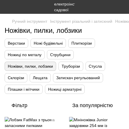
Ручний інструмент
Інструмент різальний і затискний
Ножівки
Ножівки, пилки, лобзики
Верстаки
Ножі будівельні
Плиткорізи
Ножиці по металу
Струбцини
Ножівки, пилки, лобзики
Труборізи
Стусла
Склорізи
Лещата
Затискач регульований
Плашки і мітчики
Ножиці арматурні
Фільтр
За популярністю