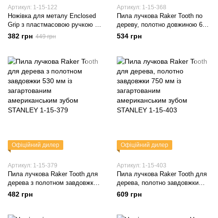
Артикул: 1-15-122
Артикул: 1-15-368
Ножівка для металу Enclosed
Пила лучкова Raker Tooth по
Grip з пластмасовою ручкою і
дереву, полотно довжиною 610
довжиною полотна 300 мм
мм з загартованим
382 грн
534 грн
449 грн
STANLEY 1-15-122
американським зубом
STANLEY 1-15-368
Офіційний дилер
Офіційний дилер
Артикул: 1-15-379
Артикул: 1-15-403
Пила лучкова Raker Tooth для
Пила лучкова Raker Tooth для
дерева з полотном завдовжки
дерева, полотно завдовжки
530 мм із загартованим
750 мм із загартованим
482 грн
609 грн
американським зубом
американським зубом
STANLEY 1-15-379
STANLEY 1-15-403