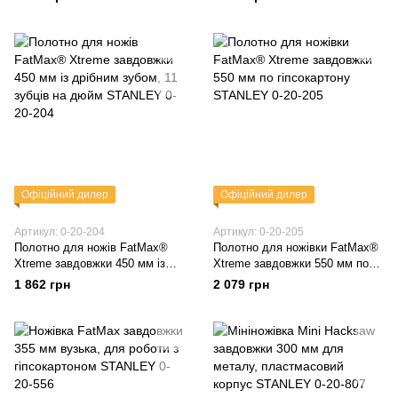
трансформації під час
використання
Офіційний дилер
Офіційний дилер
Артикул: 0-20-204
Артикул: 0-20-205
Полотно для ножів FatMax®
Полотно для ножівки FatMax®
Xtreme завдовжки 450 мм із
Xtreme завдовжки 550 мм по
дрібним зубом, 11 зубців на
гіпсокартону STANLEY 0-20-
1 862 грн
2 079 грн
дюйм STANLEY 0-20-204
205