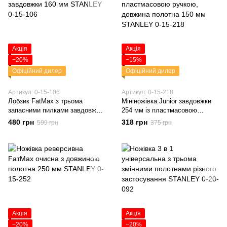
Акція
Акція
−20%
−15%
Офіційний дилер
Офіційний дилер
Артикул: 0-15-106
Артикул: 0-15-218
Лобзик FatMax з трьома
Мініножівка Junior завдовжки
запасними пилками завдовжки
254 мм із пластмасовою
160 мм STANLEY 0-15-106
ручкою, довжина полотна 150
480 грн
318 грн
599 грн
375 грн
мм STANLEY 0-15-218
Акція
Акція
−20%
−20%