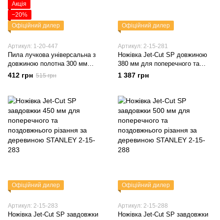
Акція
−20%
Офіційний дилер
Офіційний дилер
Артикул: 1-20-447
Артикул: 2-15-281
Пила лучкова універсальна з
Ножівка Jet-Cut SP довжиною
довжиною полотна 300 мм
380 мм для поперечного та
STANLEY 1-20-447
поздовжнього різу по деревині
412 грн
1 387 грн
515 грн
STANLEY 2-15-281
Офіційний дилер
Офіційний дилер
Артикул: 2-15-283
Артикул: 2-15-288
Ножівка Jet-Cut SP завдовжки
Ножівка Jet-Cut SP завдовжки