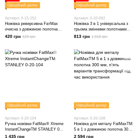
Офіційний дилер
Офіційний дилер
Артикул: 0-15-252
Артикул: 0-20-092
Ножівка реверсивна FатMах
Ножівка 3 в 1 універсальна з
очисна з довжиною полотна
трьома змінними полотнами
250 мм STANLEY 0-15-252
різного застосування STANLEY
420 грн
813 грн
525 грн
1 016 грн
0-20-092
Офіційний дилер
Офіційний дилер
Артикул: 0-20-104
Артикул: 0-20-108
Ручка ножівки FatMax® Xtreme
Ножівка для металу FatMaxTM
InstantChangeTM STANLEY 0-
5 в 1 з довжиною полотна 300
20-104
мм, п'ять варіантів
1 435 грн
2 594 грн