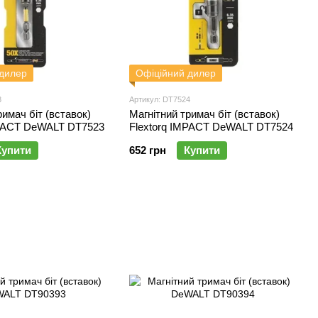
 дилер
Офіційний дилер
3
Артикул: DT7524
римач біт (вставок)
Магнітний тримач біт (вставок)
MPACT DeWALT DT7523
Flextorq IMPACT DeWALT DT7524
Купити
652 грн
Купити