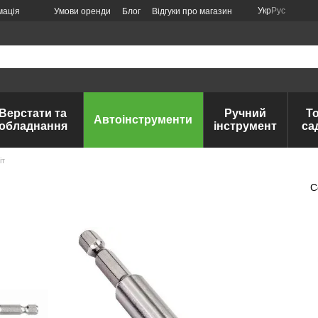
Укр
Рус
мація
Умови оренди
Блог
Відгуки про магазин
Верстати та
Ручний
Т
Автоінструменти
обладнання
інструмент
са
іт
С