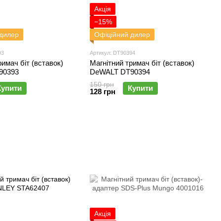
Акція
−15%
 дилер
Офіційний дилер
93
Артикул: DT90394
римач біт (вставок)
Магнітний тримач біт (вставок)
90393
DeWALT DT90394
150 грн
Купити
Купити
128 грн
Акція