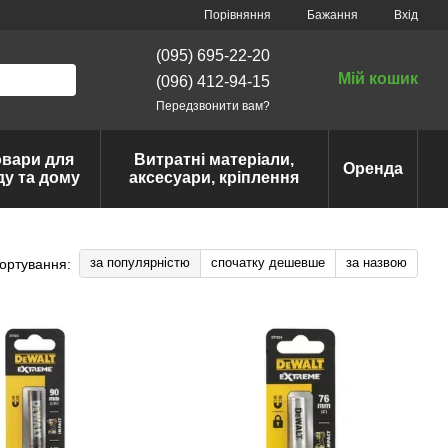
Порівняння
Бажання
Вхід
(095) 695-22-20
Мій кошик
(096) 412-94-15
Передзвонити вам?
овари для
Витратні матеріали,
Оренда
ду та дому
аксесуари, кріплення
за популярністю
спочатку дешевше
за назвою
ортування: