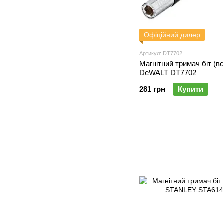
Офіційний дилер
Артикул: DT7702
Магнітний тримач біт (в
DeWALT DT7702
281 грн
Купити