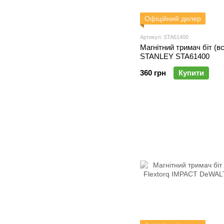
Офіційний дилер
Артикул: STA61400
Магнітний тримач біт (в
STANLEY STA61400
360 грн
Купити