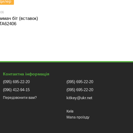
 дилер
406
римач біт (вставок)
TA62406
Контактна інформація
(095) 695-22-20
(095) 695-22-20
(096) 412-94-15
(095) 695-22-20
kitkey@ukr.net
Передзвонити вам?
Київ
Мапа проїзду