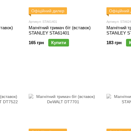
Офіційний дилер
Офіційний
Артикул: STA61401
Артикул: STA62
ставок)
Магнітний тримач біт (вставок)
Магнітний т
STANLEY STA61401
STANLEY S
165 грн
Купити
183 грн