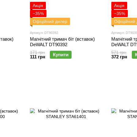
Акція
Акція
−35%
−35%
Офіційний дилер
Офіційний
Артикул: DT90392
Артикул: DT903
ставок)
Магнітний тримач біт (вставок)
Магнітний т
DeWALT DT90392
DeWALT DT
171 грн
571 грн
Купити
111 грн
372 грн