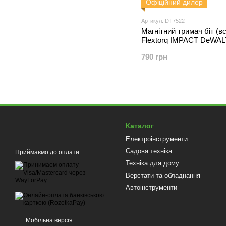
Офіційний дилер
Артикул: DT7522
Магнітний тримач біт (в
Flextorq IMPACT DeWAL
790 грн
Каталог
Електроінструменти
Садова техніка
Приймаємо до оплати
Техніка для дому
Верстати та обладнання
Автоінструменти
Мобільна версія