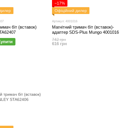
−17%
 дилер
Офіційний дилер
407
Артикул: 4001016
римач біт (вставок)
Магнітний тримач біт (вставок)-
TA62407
адаптер SDS-Plus Mungo 4001016
742 грн
Купити
616 грн