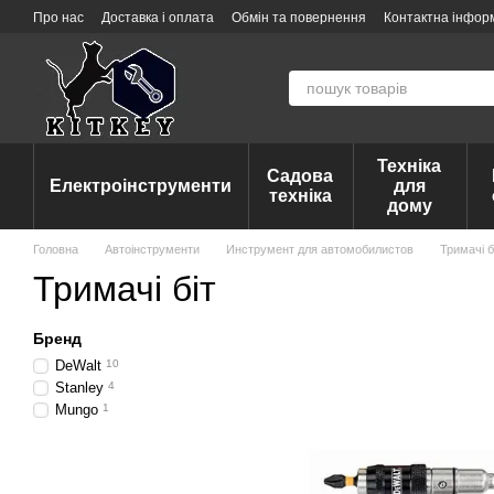
Перейти до основного контенту
Про нас
Доставка і оплата
Обмін та повернення
Контактна інфор
Техніка
Садова
Електроінструменти
для
техніка
дому
Головна
Автоінструменти
Инструмент для автомобилистов
Тримачі б
Тримачі біт
Бренд
DeWalt
10
Stanley
4
Mungo
1