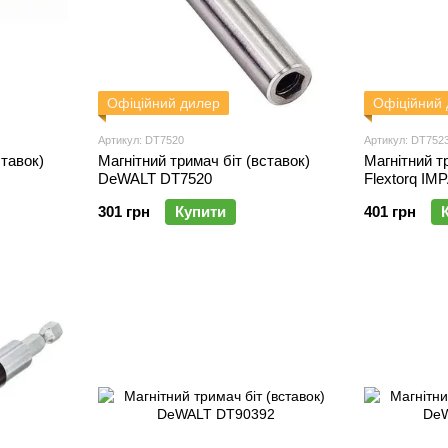
Офіційний дилер
Офіційний
Артикул: DT7520
Артикул: DT752
ставок)
Магнітний тримач біт (вставок)
Магнітний т
DeWALT DT7520
Flextorq I
301 грн
Купити
401 грн