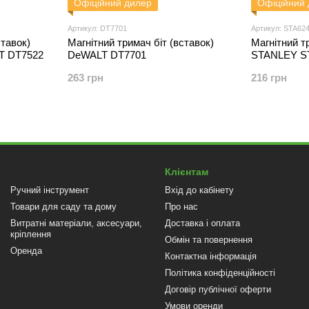
Офіційний дилер
Офіційний
Артикул: DT7701
Артикул: STA62
ставок)
Магнітний тримач біт (вставок)
Магнітний т
T DT7522
DeWALT DT7701
STANLEY S
263 грн
216 грн
Клієнтам
Ручний інструмент
Вхід до кабінету
Товари для саду та дому
Про нас
Витратні матеріали, аксесуари,
Доставка і оплата
кріплення
Обмін та повернення
Оренда
Контактна інформація
Політика конфіденційності
Договір публічної оферти
Умови оренди