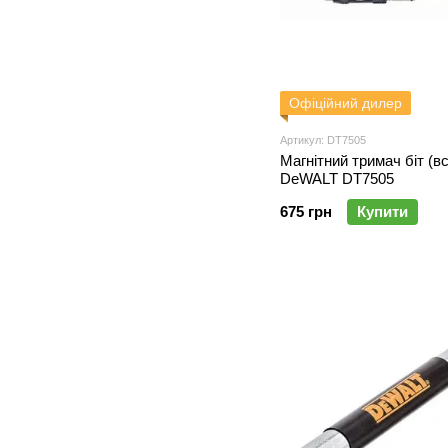
Офіційний дилер
Артикул: DT7505
Магнітний тримач біт (в
DeWALT DT7505
675 грн
Купити