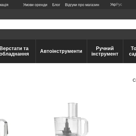
Укр
Рус
мація
Умови оренди
Блог
Відгуки про магазин
Верстати та
Ручний
Т
Автоінструменти
обладнання
інструмент
са
С