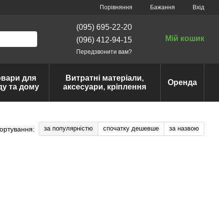
Порівняння
Бажання
Вхід
(095) 695-22-20
Мій кошик
(096) 412-94-15
Передзвонити вам?
овари для
Витратні матеріали,
Оренда
ду та дому
аксесуари, кріплення
за популярністю
спочатку дешевше
за назвою
ортування: