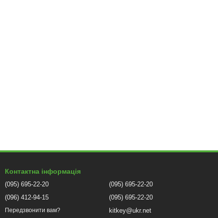
Контактна інформація
(095) 695-22-20
(095) 695-22-20
(096) 412-94-15
(095) 695-22-20
kitkey@ukr.net
Передзвонити вам?