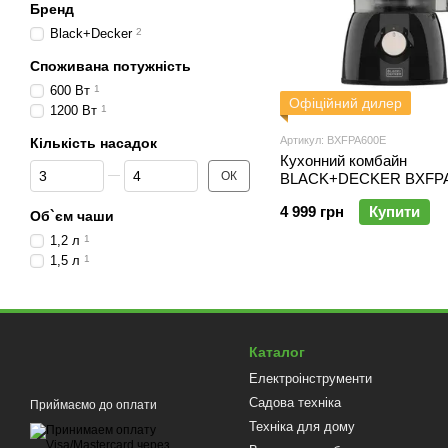
Бренд
Black+Decker
2
Споживана потужність
600 Вт
1
Офіційний дилер
1200 Вт
1
Артикул: BXFPA600E
Кількість насадок
Кухонний комбайн
Від Кількість насадок
До Кількість насадок
ОК
BLACK+DECKER BXFP
4 999 грн
Купити
Об`єм чаши
1,2 л
1
1,5 л
1
Каталог
Електроінструменти
Садова техніка
Приймаємо до оплати
Техніка для дому