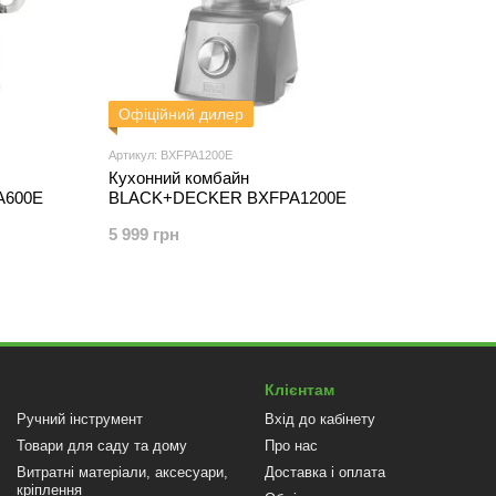
Офіційний дилер
Артикул: BXFPA1200E
Кухонний комбайн
A600E
BLACK+DECKER BXFPA1200E
5 999 грн
Клієнтам
Ручний інструмент
Вхід до кабінету
Товари для саду та дому
Про нас
Витратні матеріали, аксесуари,
Доставка і оплата
кріплення