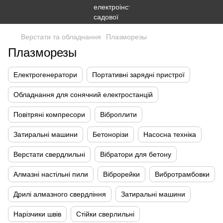
Верстати та обладнання
Плазморезы
Плазморезы
Електрогенератори
Портативні зарядні пристрої
Обладнання для сонячний електростанцій
Повітряні компресори
Віброплити
Затиральні машини
Бетонорізи
Насосна техніка
Верстати свердлильні
Вібратори для бетону
Алмазні настільні пили
Віброрейки
Вибротрамбовки
Дрилі алмазного свердління
Затиральні машини
Нарізчики швів
Стійки сверлильні