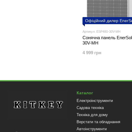
Офіційний дилер EnerS
Артикул: ESP480-30V-MH
Сонячна панель EnerSo
30V-MH
4 999 грн
Каталог
Електроінструменти
Садова техніка
Техніка для дому
Верстати та обладнання
Автоінструменти