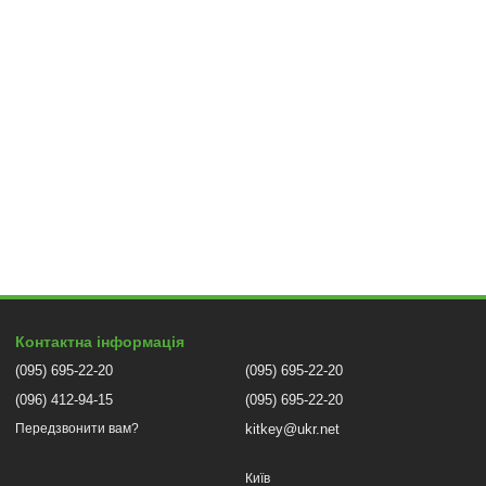
Контактна інформація
(095) 695-22-20
(095) 695-22-20
(096) 412-94-15
(095) 695-22-20
kitkey@ukr.net
Передзвонити вам?
Київ