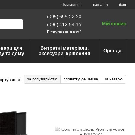
Порівняння
Бажання
Вхід
(095) 695-22-20
Мій кошик
(096) 412-94-15
Передзвонити вам?
овари для
Витратні матеріали,
Оренда
ду та дому
аксесуари, кріплення
за популярністю
спочатку дешевше
за назвою
ортування: