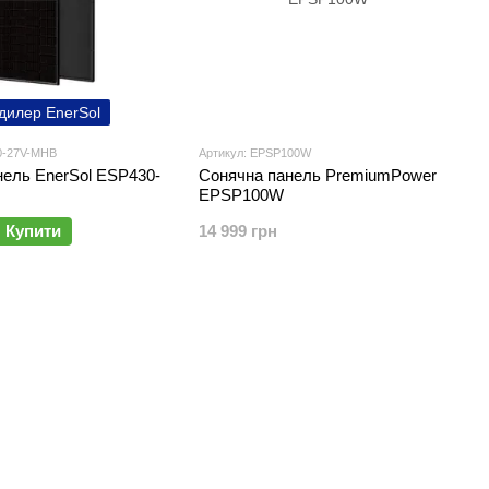
дилер EnerSol
0-27V-MHB
Артикул: EPSP100W
нель EnerSol ESP430-
Сонячна панель PremiumPower
EPSP100W
Купити
14 999 грн