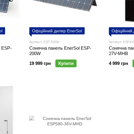
ol
Офіційний дилер EnerSol
Офіційний 
Артикул: ESP-200W
Артикул: ESP43
l ESP-
Сонячна панель EnerSol ESP-
Сонячна па
200W
27V-MHB
19 999 грн
Купити
4 999 грн