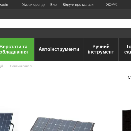
Укр
Рус
мація
Умови оренди
Блог
Відгуки про магазин
Верстати та
Ручний
Т
Автоінструменти
обладнання
інструмент
са
ій
Сонячні панелі
С