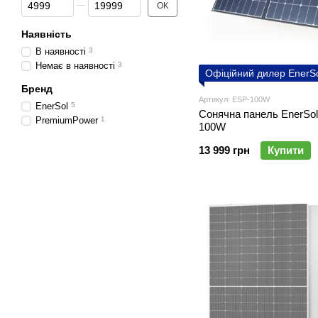
Від Ціна, грн
До Ціна, грн
ОК
Наявність
В наявності
3
Немає в наявності
3
Офіційний дилер EnerS
Бренд
Артикул: ESP-100W
EnerSol
5
Сонячна панель EnerSo
PremiumPower
1
100W
13 999 грн
Купити