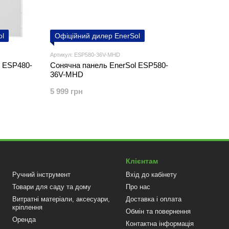
ol
Офіційний дилер EnerSol
Артикул: ESP580-36V-MHD
l ESP480-
Сонячна панель EnerSol ESP580-
36V-MHD
5 999 грн
Клієнтам
Ручний інструмент
Вхід до кабінету
Товари для саду та дому
Про нас
Витратні матеріали, аксесуари,
Доставка і оплата
кріплення
Обмін та повернення
Оренда
Контактна інформація