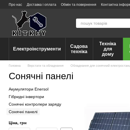
Перейти до основного контенту
Про нас
Доставка і оплата
Обмін та повернення
Контактна інфор
Техніка
Садова
Електроінструменти
для
техніка
дому
Головна
Верстати та обладнання
Обладнання для сонячний електростанц
Сонячні панелі
Акумулятори Enersol
Гібридні інвертори
Сонячні контролери заряду
Сонячні панелі
Ціна, грн