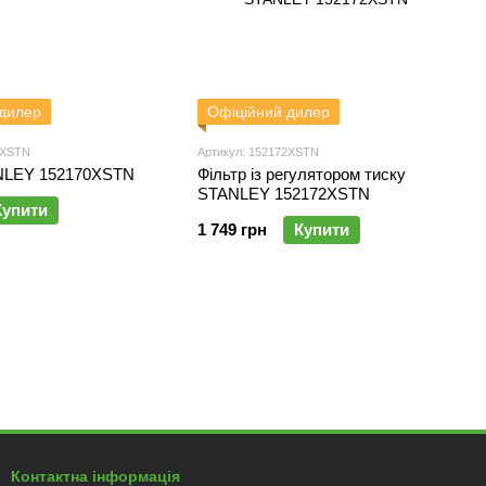
 дилер
Офіційний дилер
0XSTN
Артикул: 152172XSTN
NLEY 152170XSTN
Фільтр із регулятором тиску
STANLEY 152172XSTN
Купити
1 749 грн
Купити
Контактна інформація