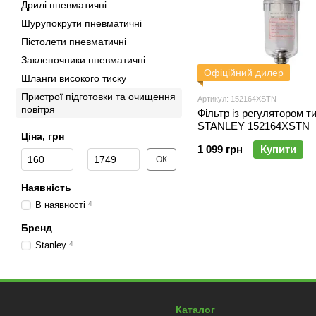
Дрилі пневматичні
Шурупокрути пневматичні
Пістолети пневматичні
Заклепочники пневматичні
Офіційний дилер
Шланги високого тиску
Пристрої підготовки та очищення
Артикул: 152164XSTN
повітря
Фільтр із регулятором т
STANLEY 152164XSTN
Ціна, грн
1 099 грн
Купити
Від Ціна, грн
До Ціна, грн
ОК
Наявність
В наявності
4
Бренд
Stanley
4
Каталог