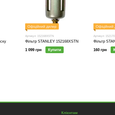
Офіційний дилер
Офіційний
Артикул: 152168XSTN
Артикул: 15217
иску
Фільтр STANLEY 152168XSTN
Фільтр STA
1 099 грн
Купити
160 грн
Клієнтам