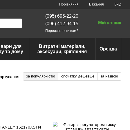
Порівняння
Бажання
Вхід
(095) 695-22-20
Мій кошик
(096) 412-94-15
Передзвонити вам?
овари для
Витратні матеріали,
Оренда
ду та дому
аксесуари, кріплення
за популярністю
спочатку дешевше
за назвою
ортування: