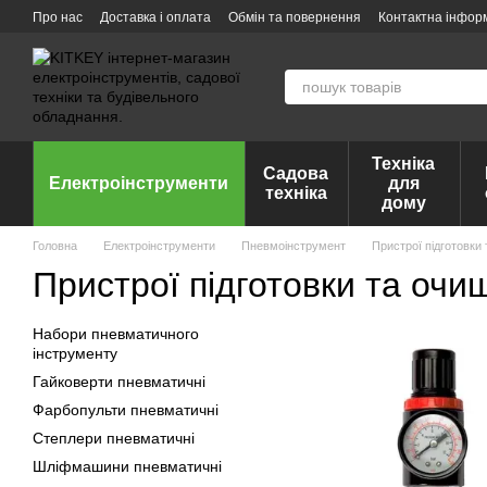
Перейти до основного контенту
Про нас
Доставка і оплата
Обмін та повернення
Контактна інфор
Техніка
Садова
Електроінструменти
для
техніка
дому
Головна
Електроінструменти
Пневмоінструмент
Пристрої підготовки
Пристрої підготовки та очи
Набори пневматичного
інструменту
Гайковерти пневматичні
Фарбопульти пневматичні
Степлери пневматичні
Шліфмашини пневматичні