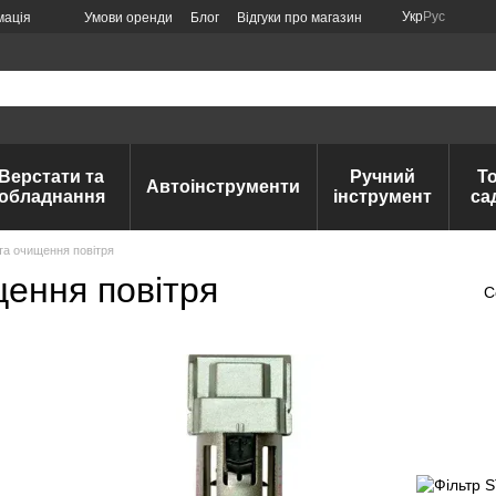
Укр
Рус
мація
Умови оренди
Блог
Відгуки про магазин
Верстати та
Ручний
Т
Автоінструменти
обладнання
інструмент
са
 та очищення повітря
щення повітря
С