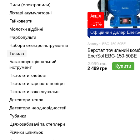
Пили (електропили)
Ліхтарі акумуляторні
Акція
Гайковерти
−17%
Молотки відбійні
Офіційний дилер EnerS
Фарбопульти
Артикул: EBG-150-50BE
Набори електроінструментів
Верстат точильний комб
Точила
EnerSol EBG-150-50BE
Багатофункціональний
2 999 грн
Купити
інструмент
2 499 грн
Пістолети клейові
Пістолети гарячого повітря
Пістолети заклепувальні
Детектори тепла
Детектори неоднорідностей
Рубанки
Цвяхозабивачі та степлери
Різчики шпильок