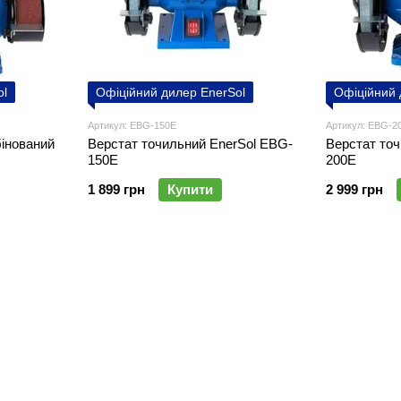
ol
Офіційний дилер EnerSol
Офіційний 
Артикул: EBG-150E
Артикул: EBG-2
інований
Верстат точильний EnerSol EBG-
Верстат точ
150E
200E
1 899 грн
Купити
2 999 грн