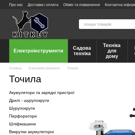
Перейти до основного контенту
Про нас
Доставка і оплата
Обмін та повернення
Контактна інфор
Техніка
Садова
Електроінструменти
для
техніка
дому
Головна
Електроінструменти
Точила
Точила
Акумулятори та зарядні пристрої
Дрилі - шурупокрути
Шурупокрути
Перфоратори
Шліфмашини
Викрутки акумуляторні