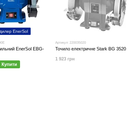
дилер EnerSol
00E
Артикул: 220035020
ильний EnerSol EBG-
Точило електричне Stark BG 3520
1 923 грн
Купити