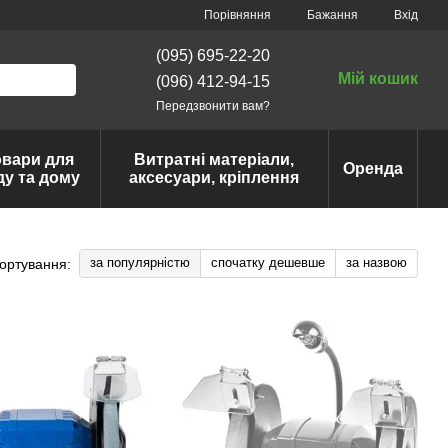
Порівняння
Бажання
Вхід
(095) 695-22-20
Мій кошик
(096) 412-94-15
Передзвонити вам?
овари для
Витратні матеріали,
Оренда
ду та дому
аксесуари, кріплення
за популярністю
спочатку дешевше
за назвою
ортування: