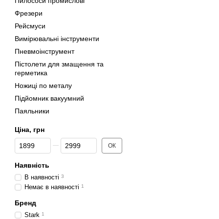
Пилососи промислові
Фрезери
Рейсмуси
Вимірювальні інструменти
Пневмоінструмент
Пістолети для змащення та
герметика
Ножиці по металу
Підйомник вакуумний
Паяльники
Ціна, грн
Від Ціна, грн
До Ціна, грн
ОК
Наявність
В наявності
3
Немає в наявності
1
Бренд
Stark
1