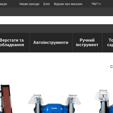
Укр
Рус
мація
Умови оренди
Блог
Відгуки про магазин
Верстати та
Ручний
Т
Автоінструменти
обладнання
інструмент
са
С