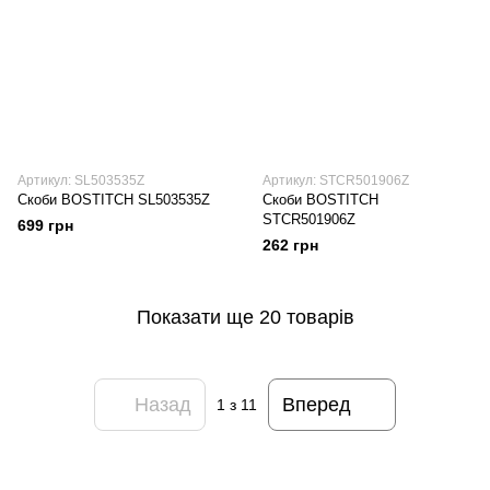
Артикул: SL503535Z
Артикул: STCR501906Z
Скоби BOSTITCH SL503535Z
Скоби BOSTITCH
STCR501906Z
699 грн
262 грн
Показати ще 20 товарів
Назад
Вперед
1
з 11