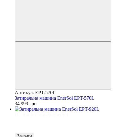
Артикул: EPT-570L
Затиральна машина EnerSol EPT-570L
34 999 грн
Офіційний дилер EnerSol
Закрити