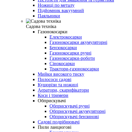
Ножиці по металу
Підйомник вакуумний
Паяльники
Садова техніка
Газонокосарки
Електрокосарки
Газонокосарки акумуляторні
Бензокосарки
Газонокосарки ручні
Газонокосарки-роботи
Сінокосарки
Трактори-газонокосарки
Мийки високого тиску
Пилососи садові
Кущорізи та ножиці
Аератори, скарифікатори
Коси і тримери
Обприскувачі
Обприскувачі ручні
Обприскувачі акумуляторні
Обприскувачі бензинові
Садові подрібнювачі
Пили ланцюгові