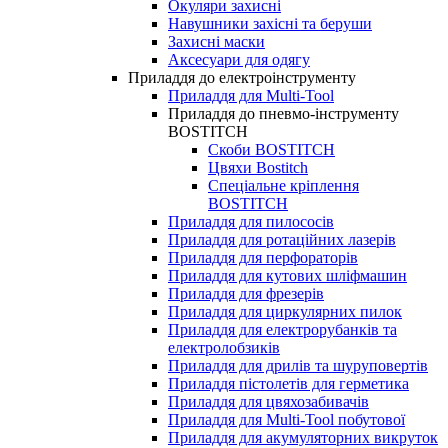
Окуляри захисні
Навушники захісні та беруши
Захисні маски
Аксесуари для одягу
Приладдя до електроінструменту
Приладдя для Multi-Tool
Приладдя до пневмо-інструменту
BOSTITCH
Скоби BOSTITCH
Цвяхи Bostitch
Спеціальне кріплення
BOSTITCH
Приладдя для пилососів
Приладдя для ротаційних лазерів
Приладдя для перфораторів
Приладдя для кутових шліфмашин
Приладдя для фрезерів
Приладдя для циркулярних пилок
Приладдя для електрорубанків та
електролобзиків
Приладдя для дрилів та шуруповертів
Приладдя пістолетів для герметика
Приладдя для цвяхозабивачів
Приладдя для Multi-Tool побутової
Приладдя для акумуляторних викруток