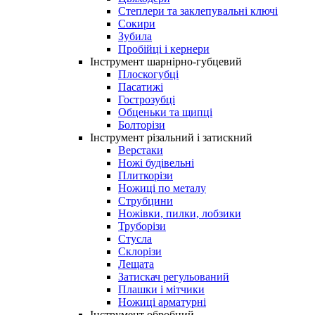
Степлери та заклепувальні ключі
Сокири
Зубила
Пробійці і кернери
Інструмент шарнірно-губцевий
Плоскогубці
Пасатижі
Гострозубці
Обценьки та щипці
Болторізи
Інструмент різальний і затискний
Верстаки
Ножі будівельні
Плиткорізи
Ножиці по металу
Струбцини
Ножівки, пилки, лобзики
Труборізи
Стусла
Склорізи
Лещата
Затискач регульований
Плашки і мітчики
Ножиці арматурні
Інструмент обробний