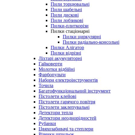
Пили торцювальні
Пили шабельні
Пили дискові
Пили лобзикові
Пилки-плиткорізи
Пилки стаціонарні
Пилки циркулярні
Пилки радіально-консольні
Пилки Алігатор
Пилки відрізні
Ліхтарі акумуляторні
Гайковерти
Молотки відбійні
Фарбопульти
Набори електроінструментів
Точила
Багатофункціональний інструмент
Пістолети клейові
Пістолети гарячого повітря
Пістолети заклепувальні
Детектори тепла
Детектори неоднорідностей
Рубанки
Цвяхозабивачі та степлери
Різчики шпильок