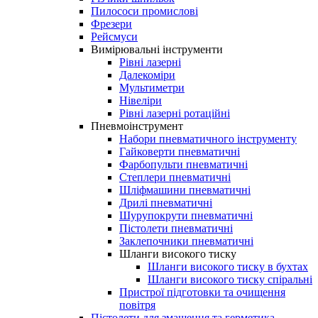
Пилососи промислові
Фрезери
Рейсмуси
Вимірювальні інструменти
Рівні лазерні
Далекоміри
Мультиметри
Нівеліри
Рівні лазерні ротаційні
Пневмоінструмент
Набори пневматичного інструменту
Гайковерти пневматичні
Фарбопульти пневматичні
Степлери пневматичні
Шліфмашини пневматичні
Дрилі пневматичні
Шурупокрути пневматичні
Пістолети пневматичні
Заклепочники пневматичні
Шланги високого тиску
Шланги високого тиску в бухтах
Шланги високого тиску спіральні
Пристрої підготовки та очищення
повітря
Пістолети для змащення та герметика