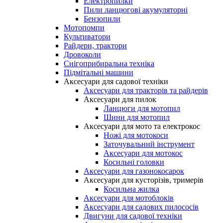
Електропилки
Пили ланцюгові акумуляторні
Бензопили
Мотопомпи
Культиватори
Райдери, трактори
Дровоколи
Снігоприбиральна техніка
Підмітальні машини
Аксесуари для садової техніки
Аксесуари для тракторів та райдерів
Аксесуари для пилок
Ланцюги для мотопил
Шини для мотопил
Аксесуари для мото та електрокос
Ножі для мотокоси
Заточувальний інструмент
Аксесуари для мотокос
Косильні головки
Аксесуари для газонокосарок
Аксесуари для кусторізів, тримерів
Косильна жилка
Аксесуари для мотоблоків
Аксесуари для садових пилососів
Двигуни для садової техніки