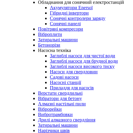
Обладнання для сонячний електростанцій
Акумулятори Enersol
Гібридні інвертори
Сонячні контролери заряду
Сонячні панелі
Повітряні компресори
Віброплити
Затиральні машини
Бетонорізи
Насосна техніка
Заглиблі насоси для чистої води
Заглиблі насоси для брудної води
Заглиблі насоси високого тиску
Насоси для свердловин
Садові насоси
Насосні станції
Приладдя для насосів
Верстати свердлильні
Вібратори для бетону
Алмазні настільні пили
Віброрейки
Вибротрамбовки
Дрилі алмазного свердління
Затиральні машини
Нарізчики швів