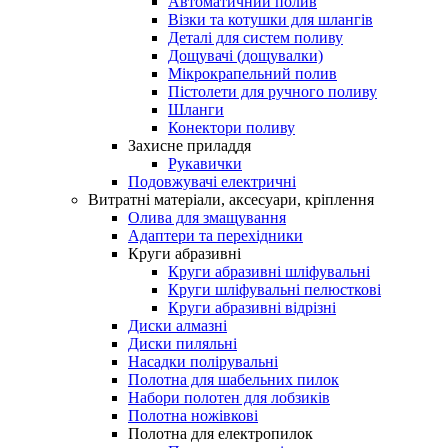
Автоматичний полив
Візки та котушки для шлангів
Деталі для систем поливу
Дощувачі (дощувалки)
Мікрокрапельний полив
Пістолети для ручного поливу
Шланги
Конектори поливу
Захисне приладдя
Рукавички
Подовжувачі електричні
Витратні матеріали, аксесуари, кріплення
Олива для змащування
Адаптери та перехідники
Круги абразивні
Круги абразивні шліфувальні
Круги шліфувальні пелюсткові
Круги абразивні відрізні
Диски алмазні
Диски пиляльні
Насадки полірувальні
Полотна для шабельних пилок
Набори полотен для лобзиків
Полотна ножівкові
Полотна для електропилок