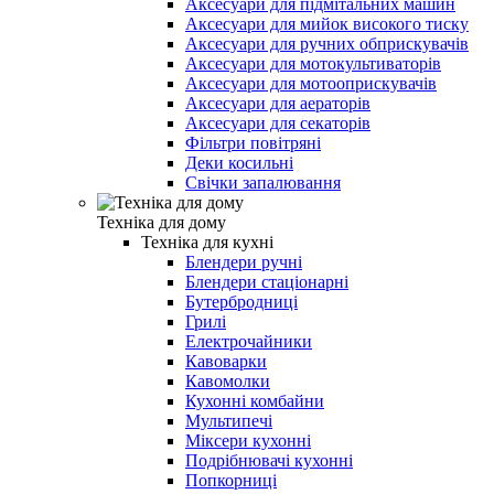
Аксесуари для підмітальних машин
Аксесуари для мийок високого тиску
Аксесуари для ручних обприскувачів
Аксесуари для мотокультиваторів
Аксесуари для мотооприскувачів
Аксесуари для аераторів
Аксесуари для секаторів
Фільтри повітряні
Деки косильні
Свічки запалювання
Техніка для дому
Техніка для кухні
Блендери ручні
Блендери стаціонарні
Бутербродниці
Грилі
Електрочайники
Кавоварки
Кавомолки
Кухонні комбайни
Мультипечі
Міксери кухонні
Подрібнювачі кухонні
Попкорниці