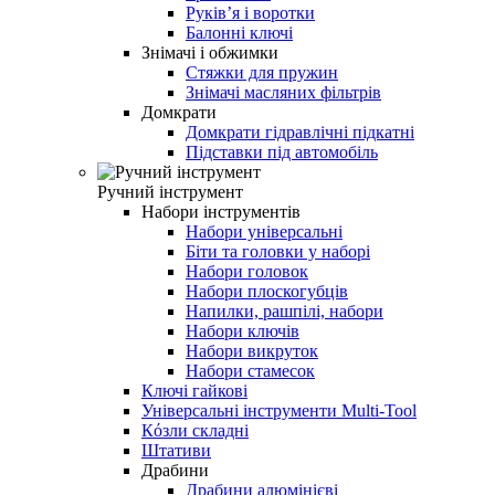
Руківʼя і воротки
Балонні ключі
Знімачі і обжимки
Стяжки для пружин
Знімачі масляних фільтрів
Домкрати
Домкрати гідравлічні підкатні
Підставки під автомобіль
Ручний інструмент
Набори інструментів
Набори універсальні
Біти та головки у наборі
Набори головок
Набори плоскогубців
Напилки, рашпілі, набори
Набори ключів
Набори викруток
Набори стамесок
Ключі гайкові
Універсальні інструменти Multi-Tool
Кόзли складні
Штативи
Драбини
Драбини алюмінієві