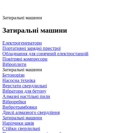
Затиральні машини
Затиральні машини
Електрогенератори
Портативні зарядні пристрої
Обладнання для сонячний електростанцій
Повітряні компресори
Віброплити
Затиральні машини
Бетонорізи
Насосна техніка
Верстати свердлильні
Вібратори для бетону
Алмазні настільні пили
Віброрейки
Вибротрамбовки
Дрилі алмазного свердління
Затиральні машини
Нарізчики швів
Стійки сверлильні