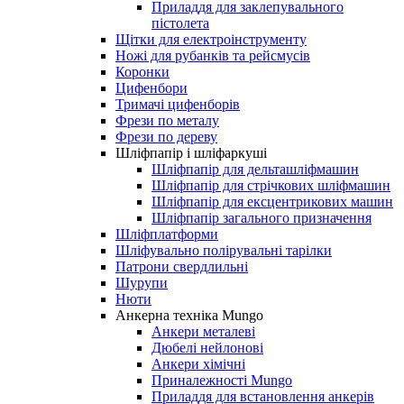
Приладдя для заклепувального
пістолета
Щітки для електроінструменту
Ножі для рубанків та рейсмусів
Коронки
Цифенбори
Тримачі цифенборів
Фрези по металу
Фрези по дереву
Шліфпапір і шліфаркуші
Шліфпапір для дельташліфмашин
Шліфпапір для стрічкових шліфмашин
Шліфпапір для ексцентрикових машин
Шліфпапір загального призначення
Шліфплатформи
Шліфувально полірувальні тарілки
Патрони свердлильні
Шурупи
Нюти
Анкерна техніка Mungo
Анкери металеві
Дюбелі нейлонові
Анкери хімічні
Приналежності Mungo
Приладдя для встановлення анкерів