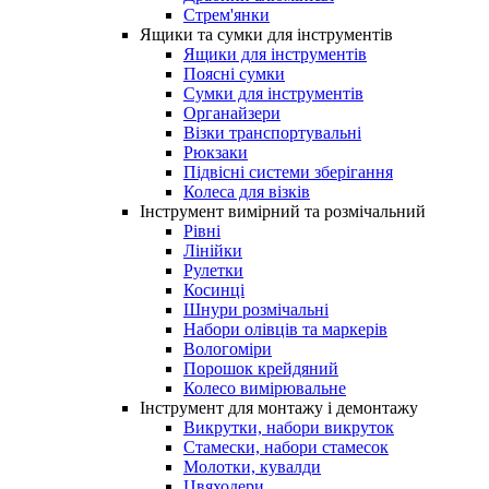
Стрем'янки
Ящики та сумки для інструментів
Ящики для інструментів
Поясні сумки
Сумки для інструментів
Органайзери
Візки транспортувальні
Рюкзаки
Підвісні системи зберігання
Колеса для візків
Інструмент вимірний та розмічальний
Рівні
Лінійки
Рулетки
Косинці
Шнури розмічальні
Набори олівців та маркерів
Вологоміри
Порошок крейдяний
Колесо вимірювальне
Інструмент для монтажу і демонтажу
Викрутки, набори викруток
Стамески, набори стамесок
Молотки, кувалди
Цвяходери