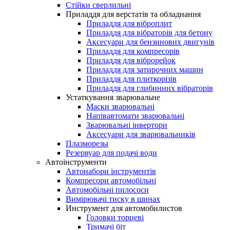
Стійки сверлильні
Приладдя для верстатів та обладнання
Приладдя для віброплит
Приладдя для вібраторів для бетону
Аксесуари для бензинових двигунів
Приладдя для компресорів
Приладдя для віброрейок
Приладдя для затирочниx машин
Приладдя для плиткорізів
Приладдя для глибинних вібраторів
Устаткування зварювальне
Маски зварювальні
Напівавтомати зварювальні
Зварювальні інвертори
Аксесуари для зварювальників
Плазморезы
Резервуар для подачі води
Автоінструменти
Автонабори інструментів
Компресори автомобільні
Автомобільні пилососи
Вимірювачі тиску в шинах
Инструмент для автомобилистов
Головки торцеві
Тримачі біт