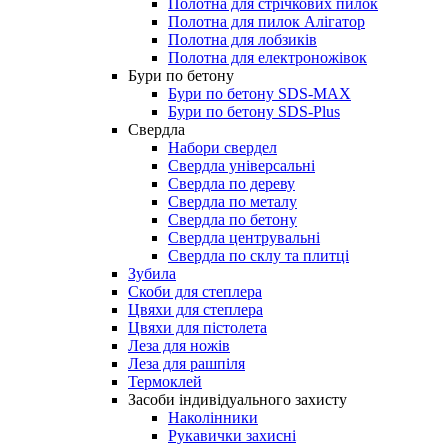
Полотна для стрічкових пилок
Полотна для пилок Алігатор
Полотна для лобзиків
Полотна для електроножівок
Бури по бетону
Бури по бетону SDS-MAX
Бури по бетону SDS-Plus
Свердла
Набори свердел
Свердла універсальні
Свердла по дереву
Свердла по металу
Свердла по бетону
Свердла центрувальні
Свердла по склу та плитці
Зубила
Скоби для степлера
Цвяхи для степлера
Цвяхи для пістолета
Леза для ножів
Леза для рашпіля
Термоклей
Засоби індивідуального захисту
Наколінники
Рукавички захисні