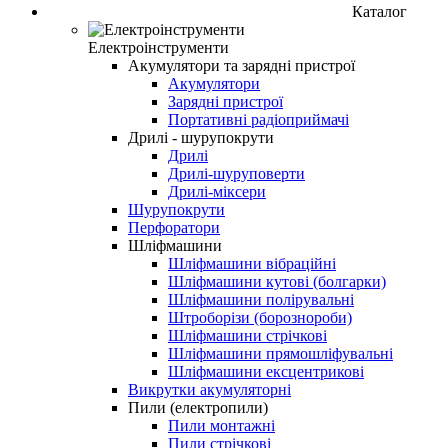
Каталог
Електроінструменти
Акумулятори та зарядні пристрої
Акумулятори
Зарядні пристрої
Портативні радіоприймачі
Дрилі - шурупокрути
Дрилі
Дрилі-шуруповерти
Дрилі-міксери
Шурупокрути
Перфоратори
Шліфмашини
Шліфмашини вібраційні
Шліфмашини кутові (болгарки)
Шліфмашини полірувальні
Штроборізи (борознороби)
Шліфмашини стрічкові
Шліфмашини прямошліфувальні
Шліфмашини ексцентрикові
Викрутки акумуляторні
Пили (електропили)
Пили монтажні
Пили стрічкові