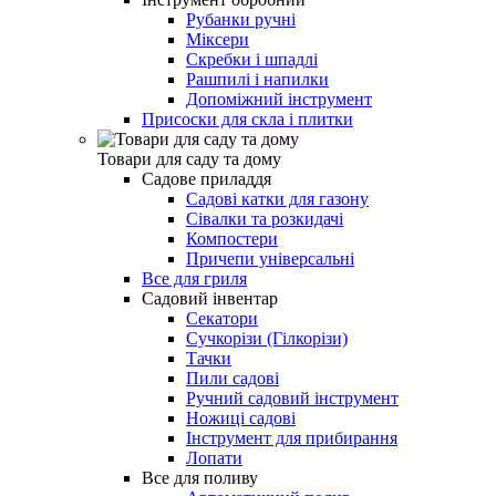
Рубанки ручні
Міксери
Скребки і шпадлі
Рашпилі і напилки
Допоміжний інструмент
Присоски для скла і плитки
Товари для саду та дому
Садове приладдя
Садові катки для газону
Сівалки та розкидачі
Компостери
Причепи універсальні
Все для гриля
Садовий інвентар
Секатори
Сучкорізи (Гілкорізи)
Тачки
Пили садові
Ручний садовий інструмент
Ножиці садові
Інструмент для прибирання
Лопати
Все для поливу