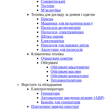
Соковитискачі
Тостери
М’ясорубки
Техніка для догляду за домом і одягом
Праски
Машинки для видалення ворсу
Пилососи акумуляторні
Пилососи, електровіники
Щітки парові
Електрощітки
Приладдя для парових щіток
Аксесуари для пилососів
Кліматична техніка
Очищувачі повітря
Обігрівачі
Обігрівачі мікатермічні
Обігрівачі масляні
Обігрівачі конвекторні
Тепловентилятори
Верстати та обладнання
Електрогенератори
Генератори
Автоматичне введення резерву (АВР)
Короби для генераторів
Портативні зарядні пристрої