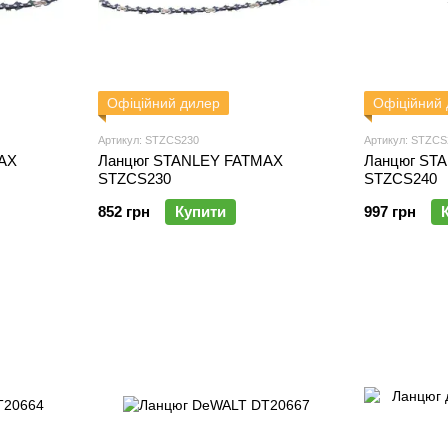
Офіційний дилер
Офіційний
Артикул: STZCS230
Артикул: STZCS
AX
Ланцюг STANLEY FATMAX
Ланцюг ST
STZCS230
STZCS240
852 грн
Купити
997 грн