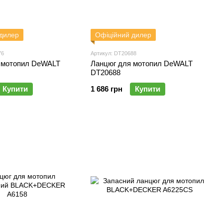
 дилер
Офіційний дилер
76
Артикул: DT20688
 мотопил DeWALT
Ланцюг для мотопил DeWALT
DT20688
Купити
1 686 грн
Купити