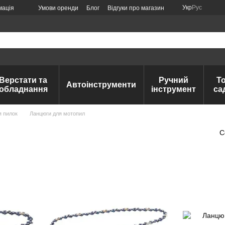
Укр
Рус
мація
Умови оренди
Блог
Відгуки про магазин
Верстати та
Ручний
Т
Автоінструменти
обладнання
інструмент
са
я пилок
Ланцюги для мотопил
С