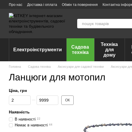
Перейти до основного контенту
Про нас
Доставка і оплата
Обмін та повернення
Контактна інфор
Техніка
Садова
Електроінструменти
для
техніка
дому
Головна
Садова техніка
Аксесуари для садової техніки
Аксесуари дл
Ланцюги для мотопил
Ціна, грн
Від Ціна, грн
До Ціна, грн
ОК
Наявність
В наявності
22
Немає в наявності
44