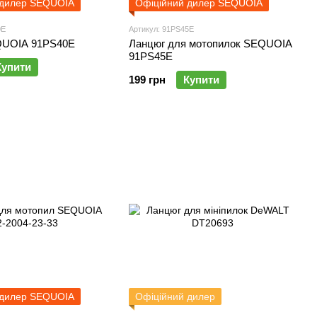
 дилер SEQUOIA
Офіційний дилер SEQUOIA
0E
Артикул: 91PS45E
QUOIA 91PS40E
Ланцюг для мотопилок SEQUOIA
91PS45E
Купити
199 грн
Купити
 дилер SEQUOIA
Офіційний дилер