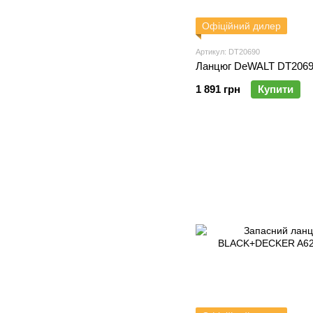
Офіційний дилер
Артикул: DT20690
Ланцюг DeWALT DT206
1 891 грн
Купити