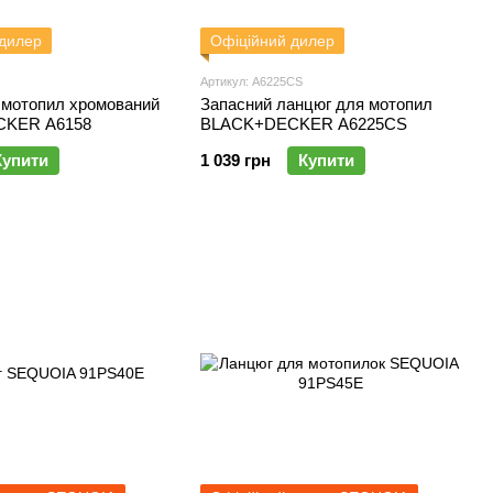
 дилер
Офіційний дилер
Артикул: A6225CS
 мотопил хромований
Запасний ланцюг для мотопил
KER A6158
BLACK+DECKER A6225CS
Купити
1 039 грн
Купити