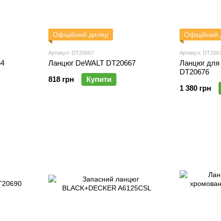
Офіційний дилер
Офіційний
Артикул: DT20667
Артикул: DT206
64
Ланцюг DeWALT DT20667
Ланцюг для
DT20676
818 грн
Купити
1 380 грн