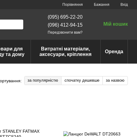
Порівняння
Бажання
Вхід
(095) 695-22-20
Мій кошик
(096) 412-94-15
Передзвонити вам?
овари для
Витратні матеріали,
Оренда
ду та дому
аксесуари, кріплення
за популярністю
спочатку дешевше
за назвою
ортування: