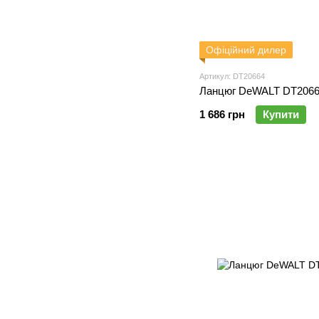
Офіційний дилер
Артикул: DT20664
Ланцюг DeWALT DT206
1 686 грн
Купити