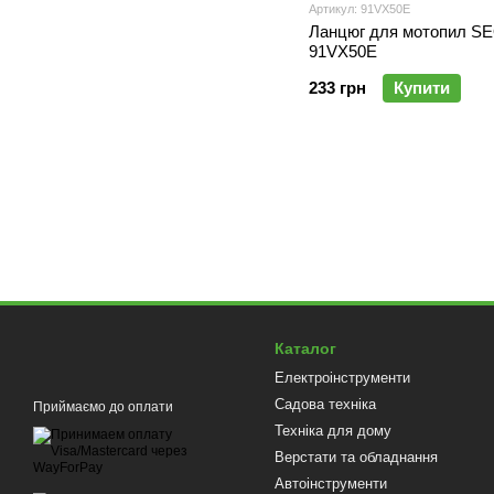
Артикул: 91VX50E
Ланцюг для мотопил S
91VX50E
233 грн
Купити
Каталог
Електроінструменти
Садова техніка
Приймаємо до оплати
Техніка для дому
Верстати та обладнання
Автоінструменти