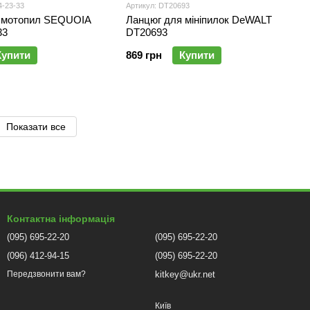
4-23-33
Артикул: DT20693
 мотопил SEQUOIA
Ланцюг для мініпилок DeWALT
33
DT20693
Купити
869 грн
Купити
Показати все
Контактна інформація
(095) 695-22-20
(095) 695-22-20
(096) 412-94-15
(095) 695-22-20
kitkey@ukr.net
Передзвонити вам?
Київ