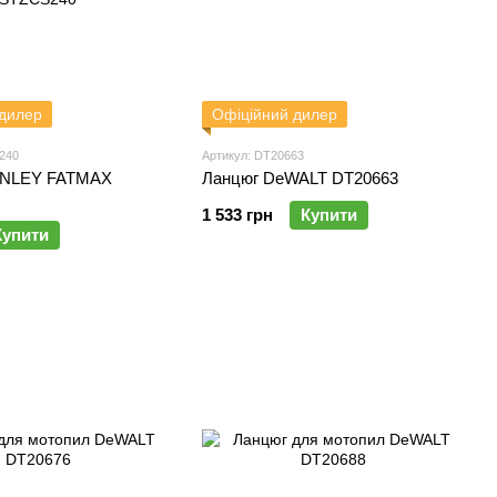
 дилер
Офіційний дилер
240
Артикул: DT20663
ANLEY FATMAX
Ланцюг DeWALT DT20663
1 533 грн
Купити
Купити