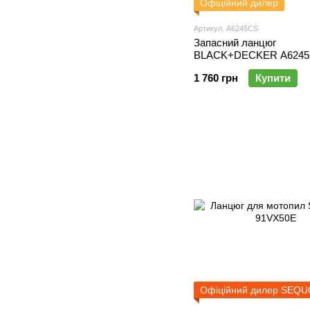
Офіційний дилер
Артикул: A6245CS
Запасний ланцюг
BLACK+DECKER A624
1 760 грн
Купити
Офіційний дилер SEQU