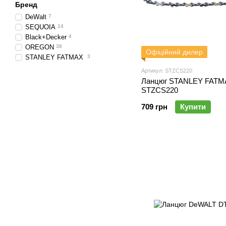
Бренд
DeWalt
7
SEQUOIA
14
Black+Decker
4
OREGON
38
Офіційний дилер
STANLEY FATMAX
3
Артикул: STZCS220
Ланцюг STANLEY FATM
STZCS220
709 грн
Купити