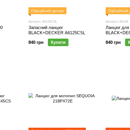
Офіційний дилер
Офіційний
Артикул: A6125CSL
Артикул: A6158
90
Запасний ланцюг
Ланцюг для
BLACK+DECKER A6125CSL
BLACK+DEC
840 грн
Купити
840 грн