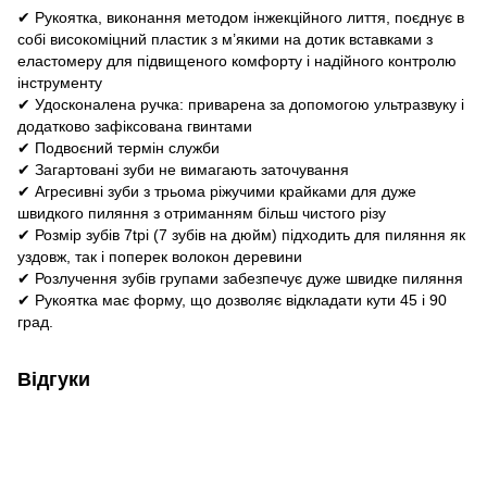
✔ Рукоятка, виконання методом інжекційного лиття, поєднує в
собі високоміцний пластик з м’якими на дотик вставками з
еластомеру для підвищеного комфорту і надійного контролю
інструменту
✔ Удосконалена ручка: приварена за допомогою ультразвуку і
додатково зафіксована гвинтами
✔ Подвоєний термін служби
✔ Загартовані зуби не вимагають заточування
✔ Агресивні зуби з трьома ріжучими крайками для дуже
швидкого пиляння з отриманням більш чистого різу
✔ Розмір зубів 7tpi (7 зубів на дюйм) підходить для пиляння як
уздовж, так і поперек волокон деревини
✔ Розлучення зубів групами забезпечує дуже швидке пиляння
✔ Рукоятка має форму, що дозволяє відкладати кути 45 і 90
град.
Відгуки