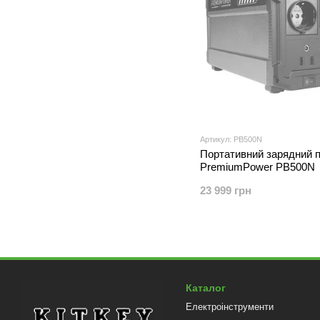
Артикул: PB500N
Портативний зарядний п
PremiumPower PB500N
23 999 грн
Каталог
Електроінструменти