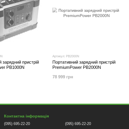
0N
Артикул: PB2000N
 зарядний пристрій
Портативний зарядний пристрій
wer PB1000N
PremiumPower PB2000N
78 999 грн
Контактна інформація
(095) 695-22-20
(095) 695-22-20