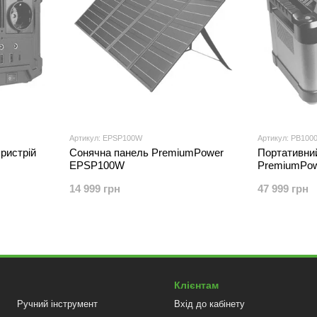
Артикул: EPSP100W
Артикул: PB100
ристрій
Сонячна панель PremiumPower
Портативний
EPSP100W
PremiumPo
14 999 грн
47 999 грн
Клієнтам
Ручний інструмент
Вхід до кабінету