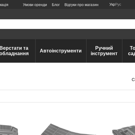
Укр
Рус
мація
Умови оренди
Блог
Відгуки про магазин
Верстати та
Ручний
Т
Автоінструменти
обладнання
інструмент
са
С