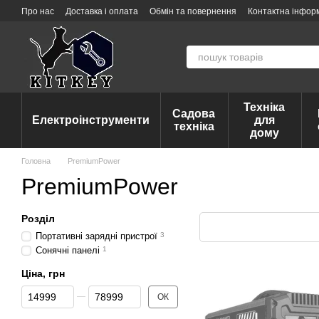
Перейти до основного контенту
Про нас
Доставка і оплата
Обмін та повернення
Контактна інфор
Техніка
Садова
Електроінструменти
для
техніка
дому
Головна
PremiumPower
PremiumPower
Розділ
Портативні зарядні пристрої
3
Сонячні панелі
1
Ціна, грн
Від Ціна, грн
До Ціна, грн
ОК