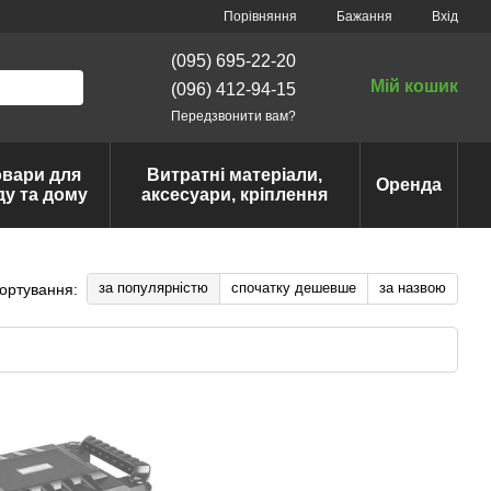
Порівняння
Бажання
Вхід
(095) 695-22-20
Мій кошик
(096) 412-94-15
Передзвонити вам?
овари для
Витратні матеріали,
Оренда
ду та дому
аксесуари, кріплення
за популярністю
спочатку дешевше
за назвою
ортування: