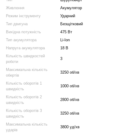
Живлення
Акумулятор
Режим інструменту
Ударний
Тип двигуна
Безщітковий
Вихідна потужність
475 Вт
Тип акумулятора
Li-Ion
Напруга акумулятора
18 В
Кількість швидкостей
3
роботи
Максимальна кількість
3250 об/хв
обертів
Кількість оборотів 1
1000 об/хв
швидкість
Кількість оборотів 2
2800 об/хв
швидкість
Кількість оборотів 3
3250 об/хв
швидкість
Максимальна кількість
3800 уд/хв
ударів