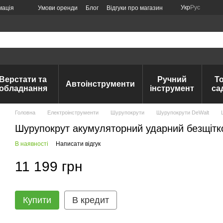
Укр
Рус
мація
Умови оренди
Блог
Відгуки про магазин
Верстати та
Ручний
Т
Автоінструменти
обладнання
інструмент
са
Головна
Електроінструменти
Шурупокрути
Шурупокрути DeWalt
Шурупокрут акумуляторний ударний безщі
В наявності
Написати відгук
11 199 грн
Купити
В кредит