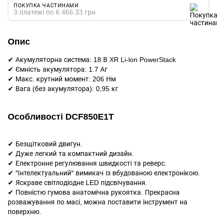
ПОКУПКА ЧАСТИНАМИ
3 платежі по 6 466.33 грн
Опис
✔ Акумуляторна система: 18 В XR Li-lon PowerStack
✔ Ємність акумулятора: 1.7 Аг
✔ Макс. крутний момент: 206 Нм
✔ Вага (без акумулятора): 0,95 кг
Особливості DCF850E1T
✔ Безщітковий двигун.
✔ Дуже легкий та компактний дизайн.
✔ Електронне регулювання швидкості та реверс.
✔ ″Інтелектуальний″ вимикач із вбудованою електронікою.
✔ Яскраве світлодіодне LED підсвічування.
✔ Повністю гумова анатомічна рукоятка. Прекрасна
розважування по масі, можна поставити інструмент на
поверхню.