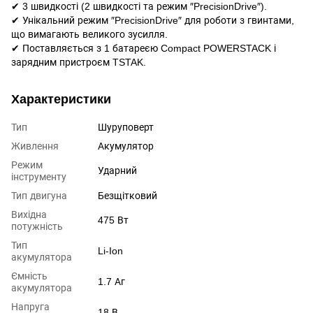
✔ 3 швидкості (2 швидкості та режим ″PrecisionDrive″).
✔ Унікальний режим ″PrecisionDrive″ для роботи з гвинтами,
що вимагають великого зусилля.
✔ Поставляється з 1 батареєю Compact POWERSTACK і
зарядним пристроєм TSTAK.
Характеристики
Тип
Шуруповерт
Живлення
Акумулятор
Режим
Ударний
інструменту
Тип двигуна
Безщітковий
Вихідна
475 Вт
потужність
Тип
Li-Ion
акумулятора
Ємність
1.7 Аг
акумулятора
Напруга
18 В