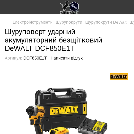
Електроінструменти
Шурупокрути
Шурупокрути DeWalt
Ш
Шуруповерт ударний
акумуляторний безщітковий
DeWALT DCF850E1T
Артикул:
DCF850E1T
Написати відгук