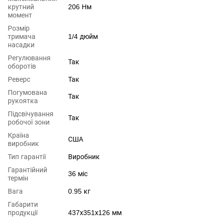
крутний
206 Hм
момент
Розмір
тримача
1/4 дюйм
насадки
Регулювання
Так
оборотів
Реверс
Так
Погумована
Так
рукоятка
Підсвічування
Так
робочої зони
Країна
США
виробник
Тип гарантії
Виробник
Гарантійний
36 міс
термін
Вага
0.95 кг
Габарити
продукції
437х351х126 мм